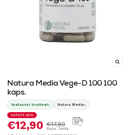
Suurenn
Natura Media Vege-D 100 100
kaps.
›
›
Vastaavat tuotteet
Natura Media
SÄÄSTÄ 26%
Alennushinta
€12,90
Normaalihinta
€17,50
Suos. hinta