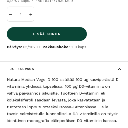
0,12 € / kaps.
EAN: 6417778301309
Vähennä
Lisää
LISÄÄ KORIIN
Päiväys:
05/2028
Pakkauskoko:
100 kaps.
TUOTEKUVAUS
Natura Median Vege-D 100 sisältää 100 µg kasviperäistä D-
vitamiinia yhdessä kapselissa. 100 µg D3-vitamiinia on
vahva päiväannos aikuisille. Tuotteen D-vitamiini eli
kolekalsiferoli saadaan levästä, joka kasvatetaan ja
tuotetaan lopputuotteeksi Isossa-Britanniassa. Tällä
tavoin valmistetulla luonnollisella D3-vitamiinilla on täysin
identtinen monografia eläinperäisen D3-vitamiinin kanssa.