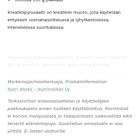
Kreatiinipyruvaatti on kreatiinin muoto, jota käytetään
erityisesti voimaharjoittelussa ja lyhytkestoisissa,
intensiivisissä suorituksissa.
Avainsanat: kreatiinipyruvaatti, kreatiini jauhe, kreatiini
100 %, kreatiini lisäravinne, nutri works kreatiini
Markkinoija/maahantuoja, Produktinformation:
Nutri Works - Nutrimarket Oy
Tarkastathan ainesosaluettelon ja käyttöohjeen
pakkauksesta ennen tuotteen käyttöönottoa. Ravintolisä
ei korvaa monipuolista ja tasapainoista ruokavaliota eikä
terveitä elämäntapoja. Suositeltua annostusta ei saa
ylittää. Ei lasten ulottuville.