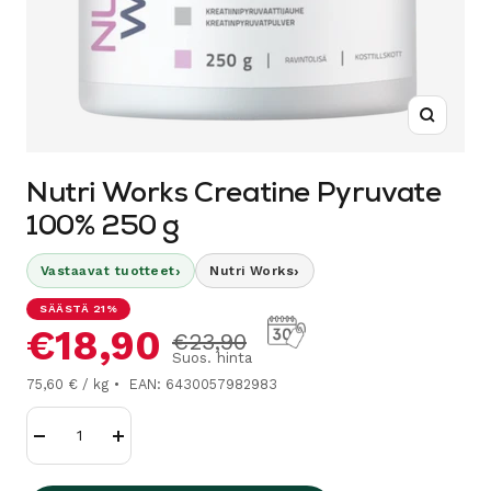
Suurenn
Nutri Works Creatine Pyruvate
100% 250 g
›
›
Vastaavat tuotteet
Nutri Works
SÄÄSTÄ 21%
Alennushinta
€18,90
Normaalihinta
€23,90
Suos. hinta
75,60 € / kg
EAN: 6430057982983
Vähennä
Lisää