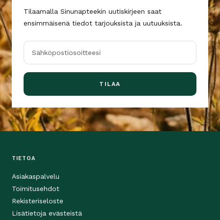
Tilaamalla Sinunapteekin uutiskirjeen saat
ensimmäisenä tiedot tarjouksista ja uutuuksista.
Sähköpostiosoitteesi
TILAA
TIETOA
Asiakaspalvelu
Toimitusehdot
Rekisteriseloste
Lisätietoja evästeistä