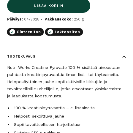
LISÄÄ KORIIN
Päiväys:
04/2028
Pakkauskoko:
250 g
Gluteeniton
Laktoositon
✓
✓
TUOTEKUVAUS
Nutri Works Creatine Pyruvate 100 % sisältää ainoastaan
puhdasta kreatiinipyruvaattia ilman lisä- tai täyteaineita.
Helppokäyttöinen jauhe sopii aktiivisille liikkujille ja
tavoitteellisille urheilijoille, jotka arvostavat yksinkertaista
ja laadukasta koostumusta.
100 % kreatiinipyruvaattia – ei lisäaineita
Helposti sekoittuva jauhe
Sopii tavoitteelliseen harjoitteluun
Riittoisa 250 g pakkaus