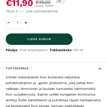
Alennushinta
€11,90
Normaalihinta
€18,00
Suos. hinta
119,00 € / l
EAN: 6430060991149
Vähennä
Lisää
LISÄÄ KORIIN
Päiväys:
12 kk avaamisesta
Pakkauskoko:
100 ml
TUOTEKUVAUS
Erittäin hellävarainen ihon kosteutta säilyttävä
puhdistusbalmin ja -geelin yhdistelmä, joka jättää ihon
raikkaan, kimmoisan ja kuulaan tuntuiseksi häiritsemättä
ihon suojakerrosta. Balmin uniikki hunajainen koostumus
levittyy iholle samettisesti ja puhdistaa täysin hankaamatta
tai kiristämättä ihon pintaa, tuntuen miellyttävän