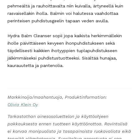
pehmeältä ja rauhoittavalta niin kuivalla, ärtyneellä kuin
rasvaisellakin iholla. Balmin voi halutessa vaahdottaa
perinteisen puhdistusgeelin tapaan veden avulla.
Hydra Balm Cleanser sopii jopa kaikista herkimmällekin
iholle päivittäiseen kevyeen ihonpuhdistukseen sekä
täydellisesti kaikkien ihotyyppien tuplapuhdistukseen
jälkimmäiseksi puhdistustuotteeksi. Sisältää hunajaa,
kaurauutetta ja pantenolia.
Markkinoija/maahantuoja, Produktinformation:
Olivia Klein Oy
Tarkastathan ainesosaluettelon ja käyttöohjeen
pakkauksesta ennen tuotteen käyttöönottoa. Ravintolisä
ei korvaa monipuolista ja tasapainoista ruokavaliota eikä
terveitä elämäntapoja. Suositeltua annostusta ei saa