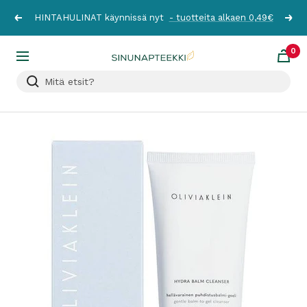
Siirry
HINTAHULINAT käynnissä nyt
- tuotteita alkaen 0,49€
Edellinen
Seur
sisältöön
0
Sinunapteekki.fi
Navigaatio