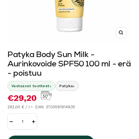
Suurenn
Patyka Body Sun Milk -
Aurinkovoide SPF50 100 ml - erä
- poistuu
›
›
Vastaavat tuotteet
Patyka
Alennushinta
€29,20
292,00 € / l
EAN: 3700591914935
Vähennä
Lisää