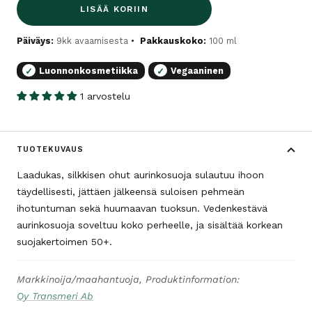
LISÄÄ KORIIN
Päiväys:
9kk avaamisesta
Pakkauskoko:
100 ml
Luonnonkosmetiikka
Vegaaninen
✓
✓
1 arvostelu
TUOTEKUVAUS
Laadukas, silkkisen ohut aurinkosuoja sulautuu ihoon
täydellisesti, jättäen jälkeensä suloisen pehmeän
ihotuntuman sekä huumaavan tuoksun. Vedenkestävä
aurinkosuoja soveltuu koko perheelle, ja sisältää korkean
suojakertoimen 50+.
Markkinoija/maahantuoja, Produktinformation:
Oy Transmeri Ab