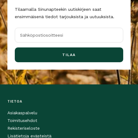
Tilaamalla Sinunapteekin uutiskirjeen saat
ensimmäisenä tiedot tarjouksista ja uutuuksista.
Sähköpostiosoitteesi
TILAA
TIETOA
Asiakaspalvelu
Toimitusehdot
Rekisteriseloste
Lisätietoja evästeistä