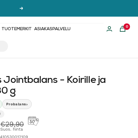
Seuraava
0
TUOTEMERKIT
ASIAKASPALVELU
Jointbalans - Koirille ja
80 g
›
Probalans
U
hinta
Normaalihinta
€29,90
Suos. hinta
6410530012109