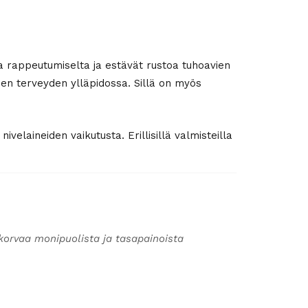
oja rappeutumiselta ja estävät rustoa tuhoavien
den terveyden ylläpidossa. Sillä on myös
laineiden vaikutusta. Erillisillä valmisteilla
korvaa monipuolista ja tasapainoista