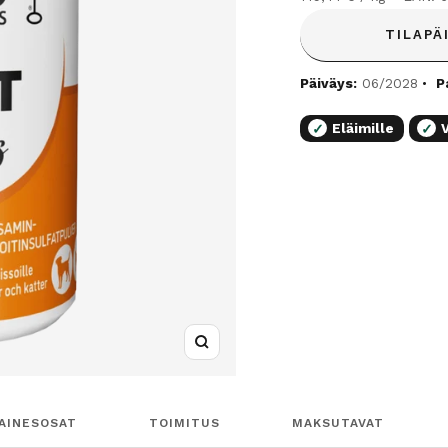
TILAPÄ
Päiväys:
06/2028
P
Eläimille
✓
✓
Suurenna
AINESOSAT
TOIMITUS
MAKSUTAVAT