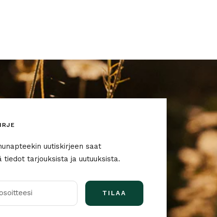
IRJE
nunapteekin uutiskirjeen saat
tiedot tarjouksista ja uutuuksista.
soitteesi
TILAA