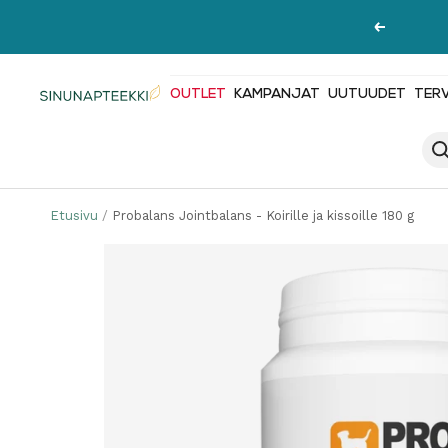
Siirry
Edellinen
sisältöön
OUTLET
KAMPANJAT
UUTUUDET
TER
Sinunapteekki.fi
Etusivu
Probalans Jointbalans - Koirille ja kissoille 180 g