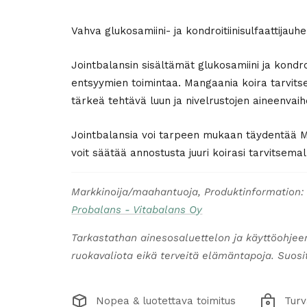
Vahva glukosamiini- ja kondroitiinisulfaattijauhe
Jointbalansin sisältämät glukosamiini ja kondro
entsyymien toimintaa. Mangaania koira tarvitse
tärkeä tehtävä luun ja nivelrustojen aineenvaih
Jointbalansia voi tarpeen mukaan täydentää MSM
voit säätää annostusta juuri koirasi tarvitsemal
Markkinoija/maahantuoja, Produktinformation:
Probalans - Vitabalans Oy
Tarkastathan ainesosaluettelon ja käyttöohjee
ruokavaliota eikä terveitä elämäntapoja. Suosite
Nopea & luotettava toimitus
Turv