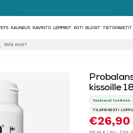
Ilmainen toimitus yli 89 € tilauksiin!
Lue lisää
VEYS
KAUNEUS
RAVINTO
LEMMIKIT
KOTI
BLOGIT
TIETOPAKETIT
Probalans 
kissoille 1
›
Vastaavat tuotteet
TILAPÄISESTI LOPP
Alennus
€26,90
149,44 € / kg
EAN: 