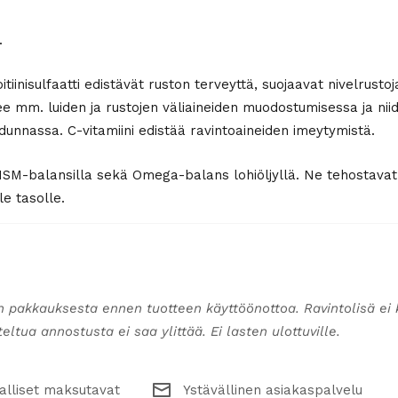
.
itiinisulfaatti edistävät ruston terveyttä, suojaavat nivelrust
e mm. luiden ja rustojen väliaineiden muodostumisessa ja nii
dunnassa. C-vitamiini edistää ravintoaineiden imeytymistä.
-balansilla sekä Omega-balans lohiöljyllä. Ne tehostavat nive
le tasolle.
n pakkauksesta ennen tuotteen käyttöönottoa. Ravintolisä ei 
ltua annostusta ei saa ylittää. Ei lasten ulottuville.
alliset maksutavat
Ystävällinen asiakaspalvelu