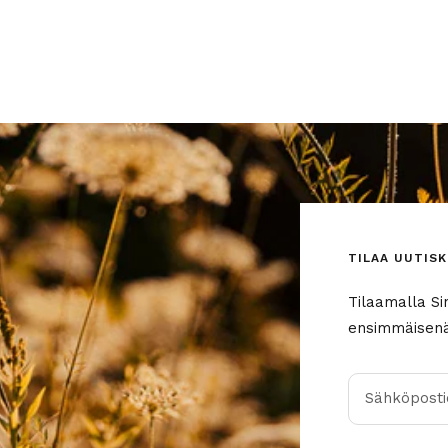
TILAA UUTISK
Tilaamalla Si
ensimmäisenä 
Sähköpostio