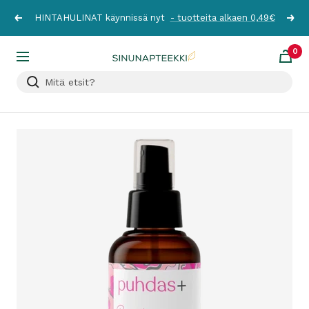
Siirry
HINTAHULINAT käynnissä nyt
- tuotteita alkaen 0,49€
Edellinen
Seur
sisältöön
0
Sinunapteekki.fi
Navigaatio