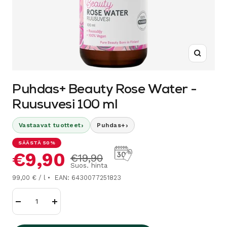
Suurenn
Puhdas+ Beauty Rose Water -
Ruusuvesi 100 ml
›
›
Vastaavat tuotteet
Puhdas+
SÄÄSTÄ 50%
Alennushinta
€9,90
Normaalihinta
€19,90
Suos. hinta
99,00 € / l
EAN: 6430077251823
Vähennä
Lisää