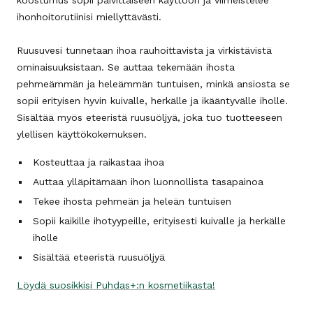
koostumus sopii päivittäiseen käyttöön ja viimeistelee
ihonhoitorutiinisi miellyttävästi.
Ruusuvesi tunnetaan ihoa rauhoittavista ja virkistävistä
ominaisuuksistaan. Se auttaa tekemään ihosta
pehmeämmän ja heleämmän tuntuisen, minkä ansiosta se
sopii erityisen hyvin kuivalle, herkälle ja ikääntyvälle iholle.
Sisältää myös eteeristä ruusuöljyä, joka tuo tuotteeseen
ylellisen käyttökokemuksen.
Kosteuttaa ja raikastaa ihoa
Auttaa ylläpitämään ihon luonnollista tasapainoa
Tekee ihosta pehmeän ja heleän tuntuisen
Sopii kaikille ihotyypeille, erityisesti kuivalle ja herkälle
iholle
Sisältää eteeristä ruusuöljyä
Löydä suosikkisi Puhdas+:n kosmetiikasta!