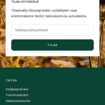
TILAA UUTISKIRJE
Tilaamalla Sinunapteekin uutiskirjeen saat
ensimmäisenä tiedot tarjouksista ja uutuuksista.
Sähköpostiosoitteesi
TILAA
TIETOA
Asiakaspalvelu
Toimitusehdot
Rekisteriseloste