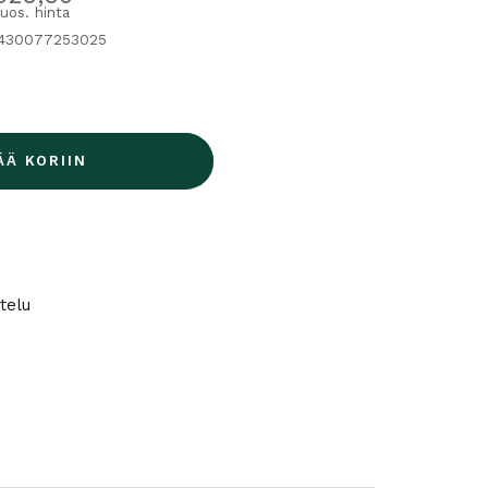
uos. hinta
6430077253025
ÄÄ KORIIN
telu