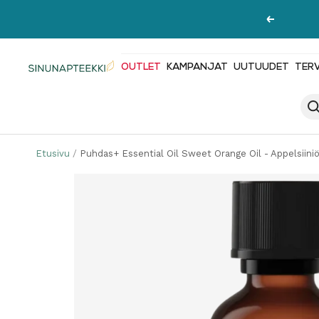
Siirry
Edellinen
sisältöön
OUTLET
KAMPANJAT
UUTUUDET
TER
Sinunapteekki.fi
Etusivu
Puhdas+ Essential Oil Sweet Orange Oil - Appelsiin