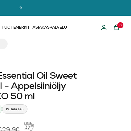
Seuraava
0
TUOTEMERKIT
ASIAKASPALVELU
ssential Oil Sweet
 - Appelsiiniöljy
O 50 ml
›
Puhdas+
hinta
Normaalihinta
€29,90