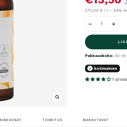
S
270,00 € / l
EAN: 
Vähennä
Lisää
LIS
Pakkauskoko:
50 ml
kotimainen
✓
1 arvos
Suurenna
AINESOSAT
TOIMITUS
MAKSUTAVAT