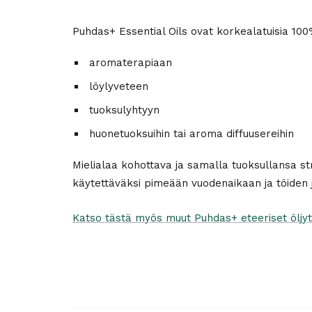
Puhdas+ Essential Oils ovat korkealatuisia 100% 
aromaterapiaan
löylyveteen
tuoksulyhtyyn
huonetuoksuihin tai aroma diffuusereihin
Mielialaa kohottava ja samalla tuoksullansa stres
käytettäväksi pimeään vuodenaikaan ja töiden 
Katso tästä myös muut Puhdas+ eteeriset öljyt j