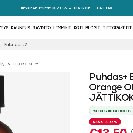
Ilmainen toimitus yli 89 € tilauksiin!
Lue lisää
VEYS
KAUNEUS
RAVINTO
LEMMIKIT
KOTI
BLOGIT
TIETOPAKETIT
iöljy JÄTTIKOKO 50 ml
Puhdas+ E
Orange Oil
JÄTTIKOK
›
Vastaavat tuotteet
SÄÄSTÄ 55%
Alennus
€13,50