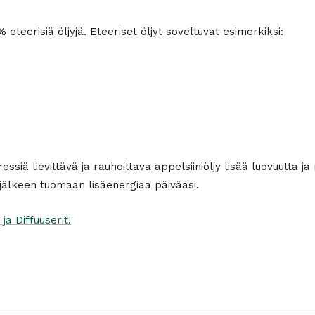
eteerisiä öljyjä. Eteeriset öljyt soveltuvat esimerkiksi:
siä lievittävä ja rauhoittava appelsiiniöljy lisää luovuutta ja r
jälkeen tuomaan lisäenergiaa päivääsi.
a Diffuuserit!