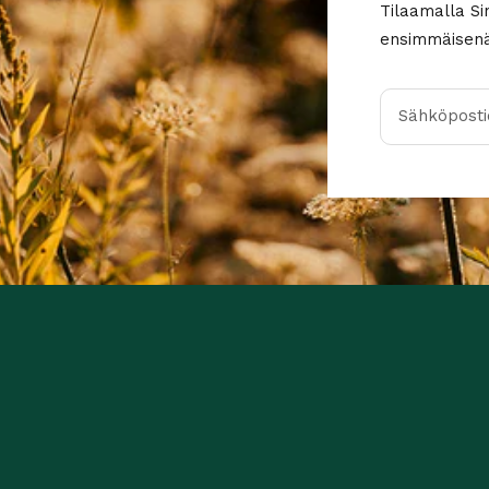
Tilaamalla Si
ensimmäisenä 
Sähköpostio