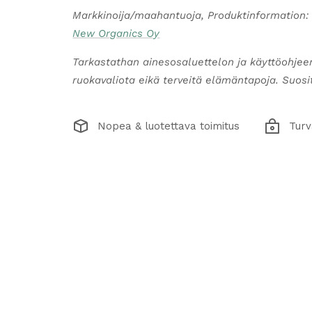
Markkinoija/maahantuoja, Produktinformation:
New Organics Oy
Tarkastathan ainesosaluettelon ja käyttöohjee
ruokavaliota eikä terveitä elämäntapoja. Suosite
Nopea & luotettava toimitus
Turv