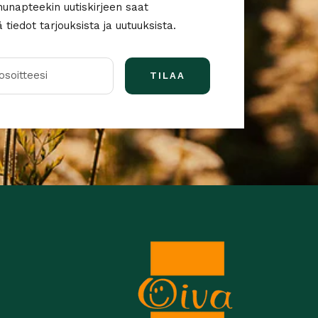
nunapteekin uutiskirjeen saat
tiedot tarjouksista ja uutuuksista.
soitteesi
TILAA