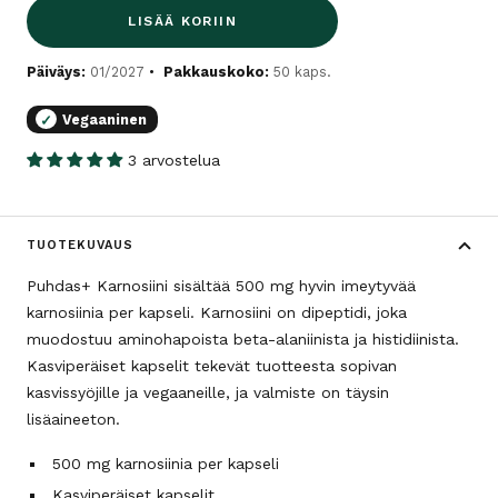
LISÄÄ KORIIN
Päiväys:
01/2027
Pakkauskoko:
50 kaps.
Vegaaninen
✓
3 arvostelua
TUOTEKUVAUS
Puhdas+ Karnosiini sisältää 500 mg hyvin imeytyvää
karnosiinia per kapseli. Karnosiini on dipeptidi, joka
muodostuu aminohapoista beta-alaniinista ja histidiinista.
Kasviperäiset kapselit tekevät tuotteesta sopivan
kasvissyöjille ja vegaaneille, ja valmiste on täysin
lisäaineeton.
500 mg karnosiinia per kapseli
Kasviperäiset kapselit