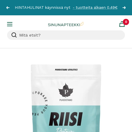
Siirry
HINTAHULINAT käynnissä nyt
- tuotteita alkaen 0,49€
Edellinen
Seur
sisältöön
0
Sinunapteekki.fi
Navigaatio