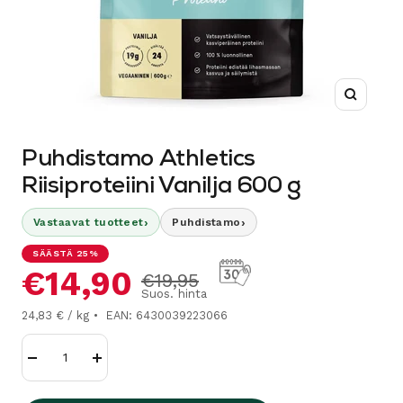
Suurenn
Puhdistamo Athletics
Riisiproteiini Vanilja 600 g
›
›
Vastaavat tuotteet
Puhdistamo
SÄÄSTÄ 25%
Alennushinta
€14,90
Normaalihinta
€19,95
Suos. hinta
24,83 € / kg
EAN: 6430039223066
Vähennä
Lisää