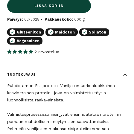
LISÄÄ KORIIN
Päiväys:
02/2028
Pakkauskoko:
600 g
Gluteeniton
Maidoton
Soijaton
✓
✓
✓
Vegaaninen
✓
2 arvostelua
TUOTEKUVAUS
Puhdistamon Riisiproteiini Vanilja on korkealuokkainen
kasviperäinen proteiini, joka on valmistettu täysin
luonnollisista raaka-aineista.
Valmistusprosessissa riisinjyvät ensin idätetään proteiinin
parhaan mahdollisen imeytymisen saavuttamiseksi.
Pehmeän vaniljaisen makunsa riisiproteiinimme saa