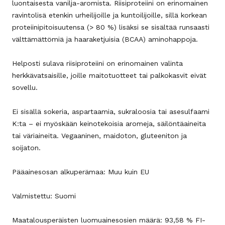
luontaisesta vanilja-aromista. Riisiproteiini on erinomainen
ravintolisä etenkin urheilijoille ja kuntoilijoille, sillä korkean
proteiinipitoisuutensa (> 80 %) lisäksi se sisältää runsaasti
välttämättömiä ja haaraketjuisia (BCAA) aminohappoja.
Helposti sulava riisiproteiini on erinomainen valinta
herkkävatsaisille, joille maitotuotteet tai palkokasvit eivät
sovellu.
Ei sisällä sokeria, aspartaamia, sukraloosia tai asesulfaami
K:ta – ei myöskään keinotekoisia aromeja, säilöntäaineita
tai väriaineita. Vegaaninen, maidoton, gluteeniton ja
soijaton.
Pääainesosan alkuperämaa: Muu kuin EU
Valmistettu: Suomi
Maatalousperäisten luomuainesosien määrä: 93,58 % FI-