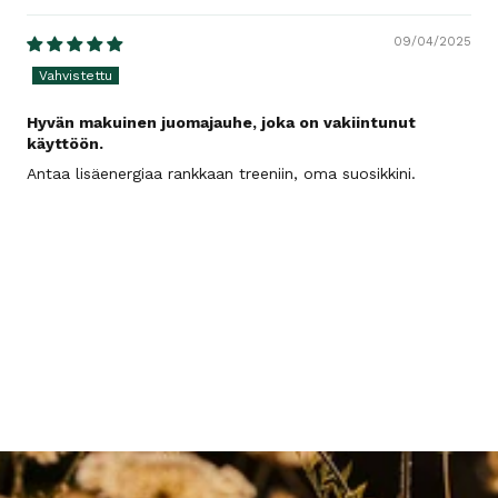
09/04/2025
Hyvän makuinen juomajauhe, joka on vakiintunut
käyttöön.
Antaa lisäenergiaa rankkaan treeniin, oma suosikkini.