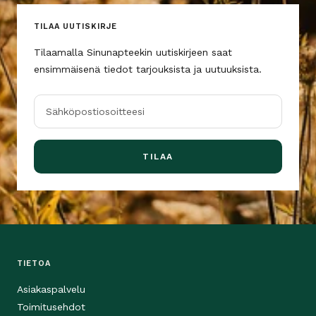
TILAA UUTISKIRJE
Tilaamalla Sinunapteekin uutiskirjeen saat
ensimmäisenä tiedot tarjouksista ja uutuuksista.
Sähköpostiosoitteesi
TILAA
TIETOA
Asiakaspalvelu
Toimitusehdot