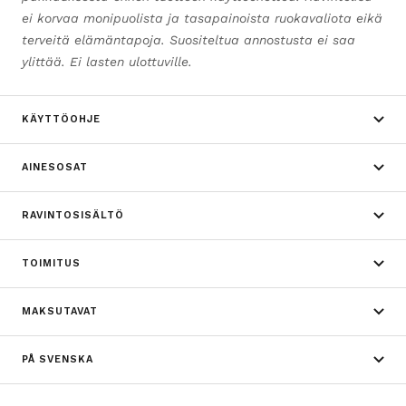
ei korvaa monipuolista ja tasapainoista ruokavaliota eikä
terveitä elämäntapoja. Suositeltua annostusta ei saa
ylittää. Ei lasten ulottuville.
KÄYTTÖOHJE
AINESOSAT
RAVINTOSISÄLTÖ
TOIMITUS
MAKSUTAVAT
PÅ SVENSKA