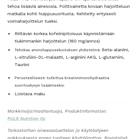
tehoa lisääviä ainesosia. Polttoainetta kovaan harjoitteluun
matkalla kohti huippusuoritusta. Kehitetty erityisesti
voimaharjoittelun tueksi.
Riittävän korkea kofeiinipitoisuus käynnistämään
tiukimmankin harjoittelun (180 mg/annos)
Beta-alaniini,
Tehokas aminohapposekoituksen yhdistelmä:
L-sitrulliini-DL-malaatti, L-arginiini AKG, L-glutamiini,
Tauriini
Perusteellisesti tutkittua kreatiinimonohydraattia
suorituskyvyn lisäämiseksi
Loistava maku
Markkinoija/maahantuoja, Produktinformation:
PULS Nutrition Oy
Tarkastathan ainesosaluettelon ja käyttöohjeen
pakkauksesta ennen tuotteen käyttöönottoa. Ravintolisä