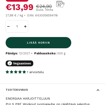
Alennushinta
€13,99
Normaalihinta
€24,90
Suos. hinta
27,98 € / kg
EAN: 6430056594118
Vähennä
Lisää
LISÄÄ KORIIN
Päiväys:
12/2027
Pakkauskoko:
500 g
Vegaaninen
✓
1 arvostelu
TUOTEKUVAUS
ENERGIAA HARJOITTELUUN
PULS PRE Workout juomajauhe on räjähtävä sekoitus