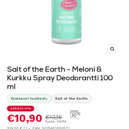
Suurenn
Salt of the Earth - Meloni &
Kurkku Spray Deodorantti 100
ml
›
›
Vastaavat tuotteet
Salt of the Earth
SÄÄSTÄ 17%
Alennushinta
€10,90
Normaalihinta
€13,15
Suos. hinta
109,00 € / l
EAN: 5025452000571