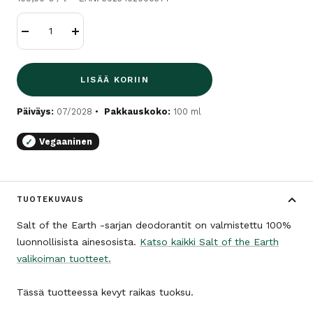
Vähennä
Lisää
LISÄÄ KORIIN
Päiväys:
07/2028
Pakkauskoko:
100 ml
Vegaaninen
✓
TUOTEKUVAUS
Salt of the Earth -sarjan deodorantit on valmistettu 100%
luonnollisista ainesosista.
Katso kaikki Salt of the Earth
valikoiman tuotteet.
Tässä tuotteessa kevyt raikas tuoksu.