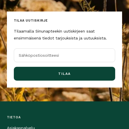
TILAA UUTISKIRJE
Tilaamalla Sinunapteekin uutiskirjeen saat
ensimmäisenä tiedot tarjouksista ja uutuuksista.
Sähköpostiosoitteesi
TILAA
TIETOA
Asiakaspalvelu