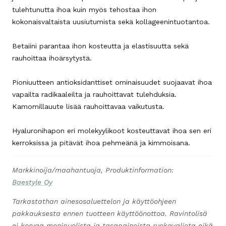
tulehtunutta ihoa kuin myös tehostaa ihon
kokonaisvaltaista uusiutumista sekä kollageenintuotantoa.
Betaiini parantaa ihon kosteutta ja elastisuutta sekä
rauhoittaa ihoärsytystä.
Pioniuutteen antioksidanttiset ominaisuudet suojaavat ihoa
vapailta radikaaleilta ja rauhoittavat tulehduksia.
Kamomillauute lisää rauhoittavaa vaikutusta.
Hyaluronihapon eri molekyylikoot kosteuttavat ihoa sen eri
kerroksissa ja pitävät ihoa pehmeänä ja kimmoisana.
Markkinoija/maahantuoja, Produktinformation:
Baestyle Oy
Tarkastathan ainesosaluettelon ja käyttöohjeen
pakkauksesta ennen tuotteen käyttöönottoa. Ravintolisä
ei korvaa monipuolista ja tasapainoista ruokavaliota eikä