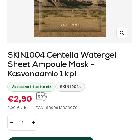
Suurenn
SKIN1004 Centella Watergel
Sheet Ampoule Mask -
Kasvonaamio 1 kpl
›
›
Vastaavat tuotteet
SKIN1004
Alennushinta
€2,90
2,90 € / kpl
EAN: 8809913833079
Vähennä
Lisää