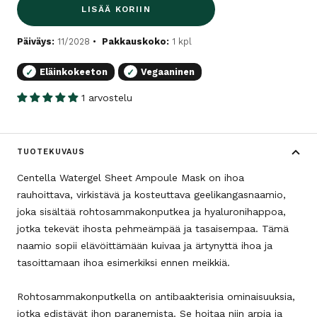
LISÄÄ KORIIN
Päiväys:
11/2028
Pakkauskoko:
1 kpl
Eläinkokeeton
Vegaaninen
✓
✓
1 arvostelu
TUOTEKUVAUS
Centella Watergel Sheet Ampoule Mask on ihoa
rauhoittava, virkistävä ja kosteuttava geelikangasnaamio,
joka sisältää rohtosammakonputkea ja hyaluronihappoa,
jotka tekevät ihosta pehmeämpää ja tasaisempaa. Tämä
naamio sopii elävöittämään kuivaa ja ärtynyttä ihoa ja
tasoittamaan ihoa esimerkiksi ennen meikkiä.
Rohtosammakonputkella on antibaakterisia ominaisuuksia,
jotka edistävät ihon paranemista. Se hoitaa niin arpia ja