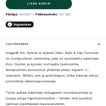
LISÄÄ KORIIN
Päiväys:
08/2027
Pakkauskoko:
120 tabl
Vegaaninen
✓
TUOTEKUVAUS
Solgar® Iho, Kynnet & Hiukset (Skin, Nails & Hair Formula)
on monipuolinen ravintolisä, joka on suunniteltu tukemaan
ihon, hiusten ja kynsien normaalia hyvinvointia.
Monipuolinen koostumus yhdistää sinkin, kuparin, C-
vitamiinin, MSM:n, piin ja aminohapot, jotka tukevat kehon
luonnollisia rakennusprosesseja.
Tuote auttaa tukemaan kollageenin muodostumista ja
suojaa soluja hapetusstressiltä – tehden siitä suositun
valinnan päivittäiseen kauneusrutiiniin.