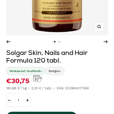
Suurenn
Siirry
Siirry
sivulle
sivulle
Solgar Skin, Nails and Hair
1
2
Formula 120 tabl.
›
›
Vastaavat tuotteet
Solgar
Alennushinta
€30,75
180,88 € / kg
0,25 € / tabl.
EAN: 033984017368
Vähennä
Lisää