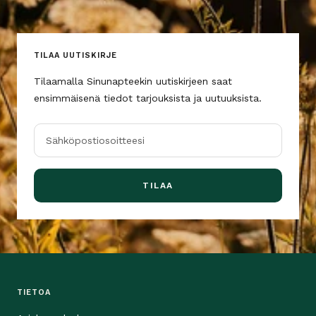
TILAA UUTISKIRJE
Tilaamalla Sinunapteekin uutiskirjeen saat
ensimmäisenä tiedot tarjouksista ja uutuuksista.
Sähköpostiosoitteesi
TILAA
TIETOA