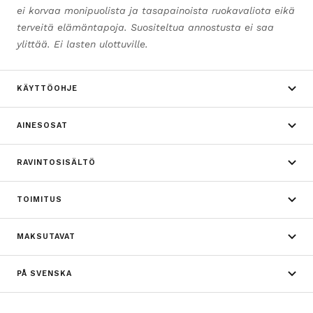
ei korvaa monipuolista ja tasapainoista ruokavaliota eikä
terveitä elämäntapoja. Suositeltua annostusta ei saa
ylittää. Ei lasten ulottuville.
KÄYTTÖOHJE
AINESOSAT
RAVINTOSISÄLTÖ
TOIMITUS
MAKSUTAVAT
PÅ SVENSKA