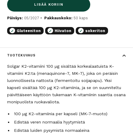
LISÄÄ KORIIN
Päiväys:
05/2027
Pakkauskoko:
50 kaps
Gluteeniton
Hiivaton
sokeriton
✓
✓
✓
TUOTEKUVAUS
Solgar K2-vitamiini 100 µg sisältää korkealaatuista K-
vitamiini K2:ta (menaquinone-7, MK-7), joka on peräisin
luonnollisesta nattosta (fermentoitu soijapapu). Yksi
kapseli sisältää 100 µg K2-vitamiinia, ja se on suunniteltu
päivittäiseen käyttöön tukemaan K-vitamiinin saantia osana
monipuolista ruokavaliota.
100 µg K2-vitamiinia per kapseli (MK-7-muoto)
Edistää veren normaalia hyytymistä
Edistää luiden pysymistä normaaleina