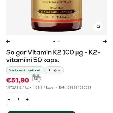
Suurenn
Siirry
Siirry
sivulle
sivulle
Solgar Vitamin K2 100 µg - K2-
1
2
vitamiini 50 kaps.
›
›
Vastaavat tuotteet
Solgar
Alennushinta
€51,90
1.572,72 € / kg
1,03 € / kaps.
EAN: 033984036031
Vähennä
Lisää