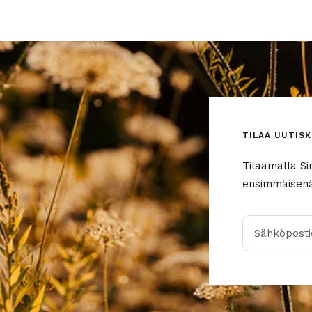
TILAA UUTISK
Tilaamalla Si
ensimmäisenä 
Sähköpostio