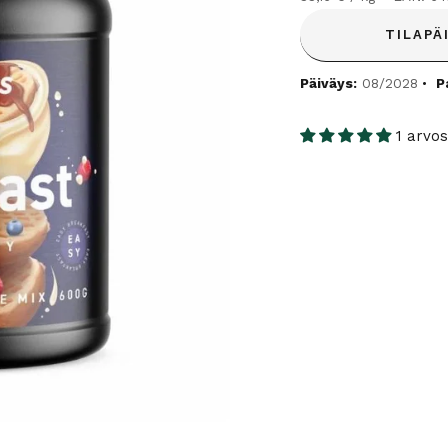
TILAPÄ
Päiväys:
08/2028
P
1 arvos