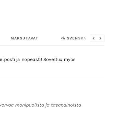
MAKSUTAVAT
PÅ SVENSKA
Edellinen
Seuraava
helposti ja nopeasti! Soveltuu myös
korvaa monipuolista ja tasapainoista