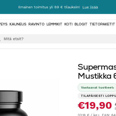
Ilmainen toimitus yli 89 € tilauksiin!
Lue lisää
VEYS
KAUNEUS
RAVINTO
LEMMIKIT
KOTI
BLOGIT
TIETOPAKETIT
Supermas
Mustikka 
›
Vastaavat tuotteet
TILAPÄISESTI LOPP
Alennus
€19,90
33,16 € / kg
EAN: 6