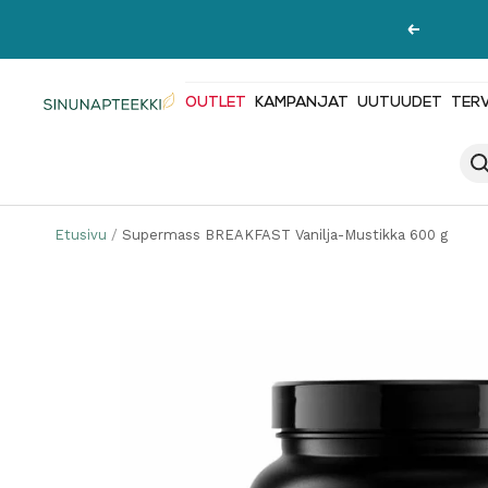
Siirry
Edellinen
sisältöön
OUTLET
KAMPANJAT
UUTUUDET
TER
Sinunapteekki.fi
Etusivu
Supermass BREAKFAST Vanilja-Mustikka 600 g