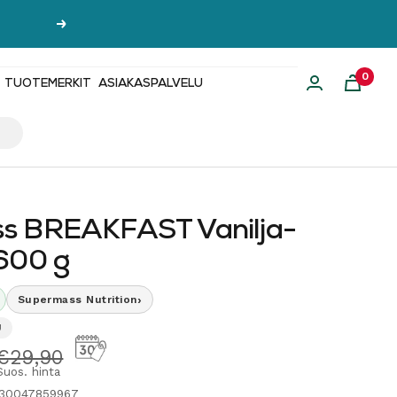
Seuraava
0
TUOTEMERKIT
ASIAKASPALVELU
s BREAKFAST Vanilja-
600 g
›
Supermass Nutrition
U
hinta
Normaalihinta
€29,90
Suos. hinta
430047859967