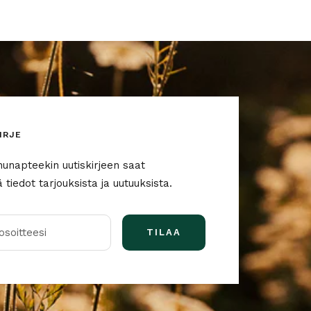
IRJE
nunapteekin uutiskirjeen saat
tiedot tarjouksista ja uutuuksista.
soitteesi
TILAA