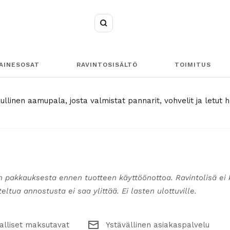
Suurenna
AINESOSAT
RAVINTOSISÄLTÖ
TOIMITUS
llinen aamupala, josta valmistat pannarit, vohvelit ja letut 
n pakkauksesta ennen tuotteen käyttöönottoa. Ravintolisä ei 
ltua annostusta ei saa ylittää. Ei lasten ulottuville.
alliset maksutavat
Ystävällinen asiakaspalvelu