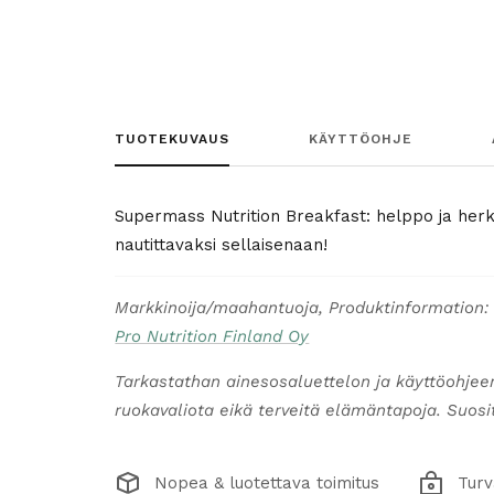
TUOTEKUVAUS
KÄYTTÖOHJE
Supermass Nutrition Breakfast: helppo ja herku
nautittavaksi sellaisenaan!
Markkinoija/maahantuoja, Produktinformation:
Pro Nutrition Finland Oy
Tarkastathan ainesosaluettelon ja käyttöohjee
ruokavaliota eikä terveitä elämäntapoja. Suosite
Nopea & luotettava toimitus
Turv