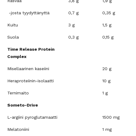
Rasvaa
3,8 g
1,9 g
-josta tyydyttänyttä
0,7 g
0,35 g
Kuitu
3 g
1,5 g
Suola
0,3 g
0,15 g
Time Release Protein
Complex
Misellaarinen kaseiini
20 g
Heraproteiinin-isolaatti
10 g
Ternimaito
1 g
Someto-Drive
L-argiini pyroglutamaatti
1500 mg
Melatoniini
1 mg