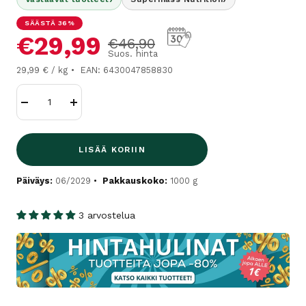
SÄÄSTÄ 36%
Alennushinta
€29,99
Normaalihinta
€46,90
Suos. hinta
29,99 € / kg
EAN: 6430047858830
Vähennä
Lisää
LISÄÄ KORIIN
Päiväys:
06/2029
Pakkauskoko:
1000 g
3 arvostelua