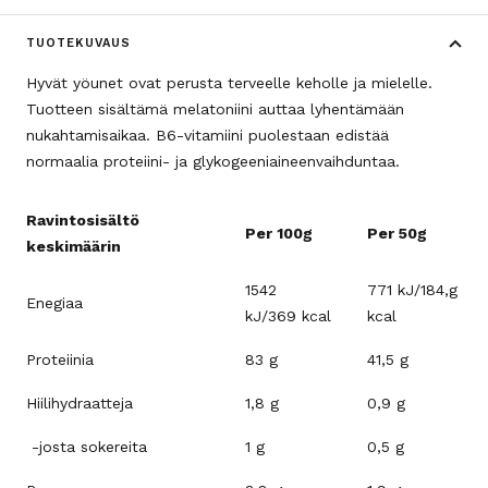
TUOTEKUVAUS
Hyvät yöunet ovat perusta terveelle keholle ja mielelle.
Tuotteen sisältämä melatoniini auttaa lyhentämään
nukahtamisaikaa. B6-vitamiini puolestaan edistää
normaalia proteiini- ja glykogeeniaineenvaihduntaa.
Ravintosisältö
Per 100g
Per 50g
keskimäärin
1542
771 kJ/184,g
Enegiaa
kJ/369 kcal
kcal
Proteiinia
83 g
41,5 g
Hiilihydraatteja
1,8 g
0,9 g
-josta sokereita
1 g
0,5 g