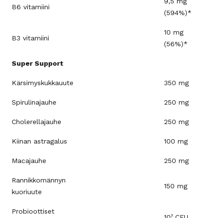
9,5 mg
B6 vitamiini
(594%)*
10 mg
B3 vitamiini
(56%)*
Super Support
Kärsimyskukkauute
350 mg
Spirulinajauhe
250 mg
Cholerellajauhe
250 mg
Kiinan astragalus
100 mg
Macajauhe
250 mg
Rannikkomännyn
150 mg
kuoriuute
Probioottiset
10
⁷
CFU