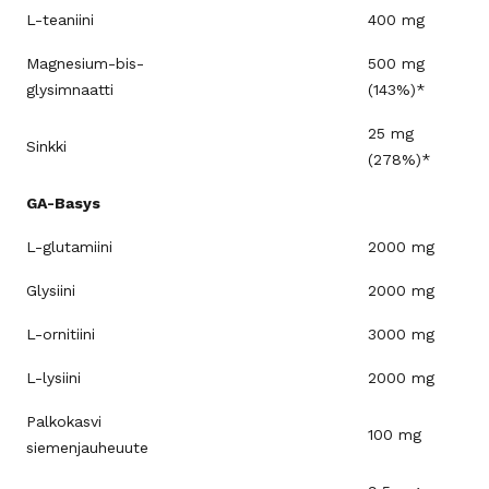
L-teaniini
400 mg
Magnesium-bis-
500 mg
glysimnaatti
(143%)*
25 mg
Sinkki
(278%)*
GA-Basys
L-glutamiini
2000 mg
Glysiini
2000 mg
L-ornitiini
3000 mg
L-lysiini
2000 mg
Palkokasvi
100 mg
siemenjauheuute