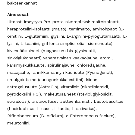
bakteerikannat
Ainesosat:
Hitaasti imeytyvä Pro-proteiinikompleksi: maitoisolaatti,
heraproteiini-isolaatti (maito), ternimaito, aminohpaot (L-
ornitiini, L-glutamiini, glysiini, L-arginiini-pyroglutamaatti, L-
lysiini, L-teaniini, griffonia simplicifolia -siemenuute),
kivennääisaineet (magnesium bis-glysinaatti,
sinkkiglukonaatti) vähärasvainen kaakaojauhe, aromi,
kärsimyskukkauute, spirulinajauhe, chlorellajauhe,
macajauhe, rannikkomännyn kuoriuute (Pycnogenol),
emulgointiaine (auringonkukkalesitiiini), kiinan
astragalusuute (AstraGin), vitamiinit (nikotiiniamidi,
pyrodoksiini HCI), makeutusaineet (stevioliglykosidit,
sukraloosi), probioottiset bakteerikannat : Lactobascillus
(Lacidophilus, L casei, L lactis, L salivarius),
Bifidobacerium (B. bifidum), e Enterococcus facium),
melatoniini.