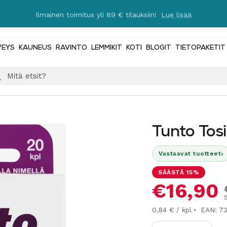
Ilmainen toimitus yli 89 € tilauksiin!
Lue lisää
VEYS
KAUNEUS
RAVINTO
LEMMIKIT
KOTI
BLOGIT
TIETOPAKETIT
Tunto Tos
›
Vastaavat tuotteet
SÄÄSTÄ 15%
Alennus
€16,90
0,84 € / kpl
EAN: 7