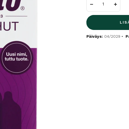
Vähennä
Lisää
LIS
Päiväys:
04/2029
P