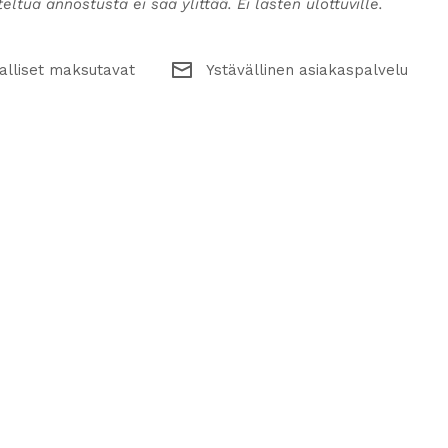
ltua annostusta ei saa ylittää. Ei lasten ulottuville.
alliset maksutavat
Ystävällinen asiakaspalvelu