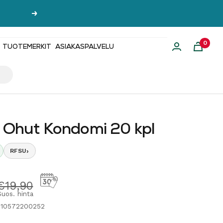
Seuraava
0
TUOTEMERKIT
ASIAKASPALVELU
i Ohut Kondomi 20 kpl
›
RFSU
hinta
Normaalihinta
€19,90
Suos. hinta
310572200252