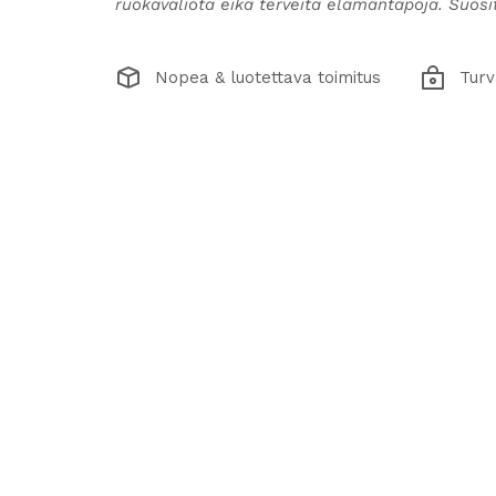
ruokavaliota eikä terveitä elämäntapoja. Suosite
Nopea & luotettava toimitus
Turv