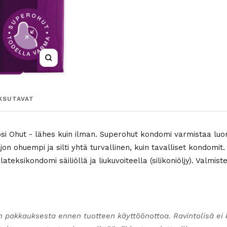
Suurenna
KSUTAVAT
si Ohut - lähes kuin ilman. Superohut kondomi varmistaa luonn
jon ohuempi ja silti yhtä turvallinen, kuin tavalliset kondom
 lateksikondomi säiliöllä ja liukuvoiteella (silikoniöljy). Valmis
n pakkauksesta ennen tuotteen käyttöönottoa. Ravintolisä ei 