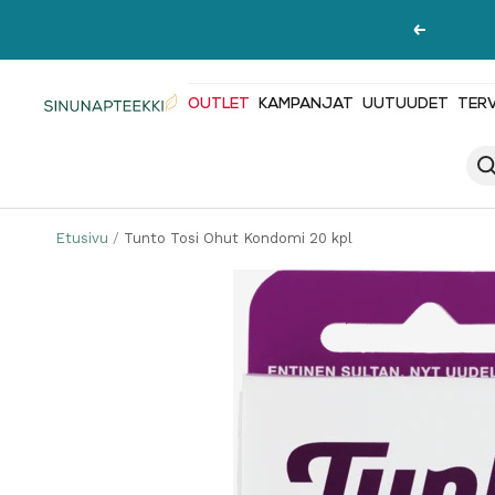
Siirry
Edellinen
sisältöön
OUTLET
KAMPANJAT
UUTUUDET
TER
Sinunapteekki.fi
Etusivu
Tunto Tosi Ohut Kondomi 20 kpl