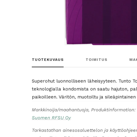
TUOTEKUVAUS
TOIMITUS
MA
Superohut luonnolliseen läheisyyteen. Tunto To
teknologialla kondomista on saatu hajuton, pal
paikoilleen. Väritön, muotoiltu ja sileäpintainen
Markkinoija/maahantuoja, Produktinformation:
Suomen RFSU Oy
Tarkastathan ainesosaluettelon ja käyttöohjee