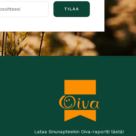
soitteesi
TILAA
Lataa Sinunapteekin Oiva-raportti tästä!