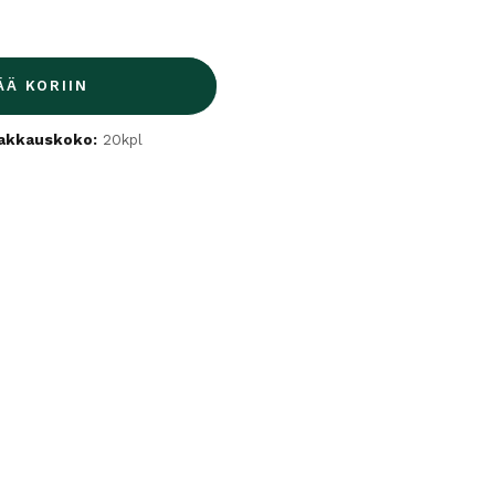
ÄÄ KORIIN
akkauskoko:
20kpl