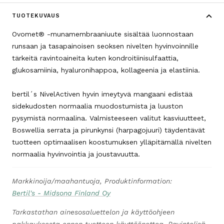
TUOTEKUVAUS
Ovomet® -munamembraaniuute sisältää luonnostaan
runsaan ja tasapainoisen seoksen nivelten hyvinvoinnille
tärkeitä ravintoaineita kuten kondroitiinisulfaattia,
glukosamiinia, hyaluronihappoa, kollageenia ja elastiinia.
bertil´s NivelActiven hyvin imeytyvä mangaani edistää
sidekudosten normaalia muodostumista ja luuston
pysymistä normaalina. Valmisteeseen valitut kasviuutteet,
Boswellia serrata ja pirunkynsi (harpagojuuri) täydentävät
tuotteen optimaalisen koostumuksen ylläpitämällä nivelten
normaalia hyvinvointia ja joustavuutta.
Markkinoija/maahantuoja, Produktinformation:
Bertil's - Midsona Finland Oy
Tarkastathan ainesosaluettelon ja käyttöohjeen