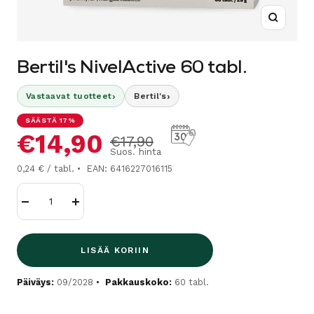
Suurenn
Bertil's NivelActive 60 tabl.
›
›
Vastaavat tuotteet
Bertil's
SÄÄSTÄ 17%
Alennushinta
€14,90
Normaalihinta
€17,90
Suos. hinta
0,24 € / tabl.
EAN: 6416227016115
Vähennä
Lisää
LISÄÄ KORIIN
Päiväys:
09/2028
Pakkauskoko:
60 tabl.