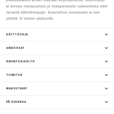
pakkauksesta ennen tuotteen käyttöönottoa. Ravintolisä
ei korvaa monipuolista ja tasapainoista ruokavaliota eikä
terveitä elämäntapoja. Suositeltua annostusta ei saa
ylittää. Ei lasten ulottuville.
KÄYTTÖOHJE
AINESOSAT
RAVINTOSISÄLTÖ
TOIMITUS
MAKSUTAVAT
PÅ SVENSKA