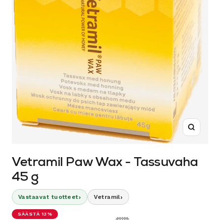
Suurenn
Vetramil Paw Wax - Tassuvaha
45 g
›
›
Vastaavat tuotteet
Vetramil
SÄÄSTÄ 13%