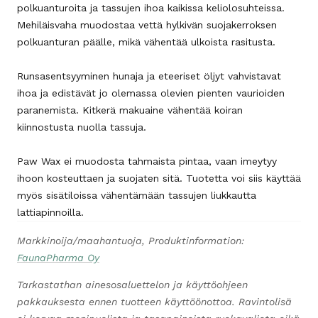
polkuanturoita ja tassujen ihoa kaikissa keliolosuhteissa.
Mehiläisvaha muodostaa vettä hylkivän suojakerroksen
polkuanturan päälle, mikä vähentää ulkoista rasitusta.
Runsasentsyyminen hunaja ja eteeriset öljyt vahvistavat
ihoa ja edistävät jo olemassa olevien pienten vaurioiden
paranemista. Kitkerä makuaine vähentää koiran
kiinnostusta nuolla tassuja.
Paw Wax ei muodosta tahmaista pintaa, vaan imeytyy
ihoon kosteuttaen ja suojaten sitä. Tuotetta voi siis käyttää
myös sisätiloissa vähentämään tassujen liukkautta
lattiapinnoilla.
Markkinoija/maahantuoja, Produktinformation:
FaunaPharma Oy
Tarkastathan ainesosaluettelon ja käyttöohjeen
pakkauksesta ennen tuotteen käyttöönottoa. Ravintolisä