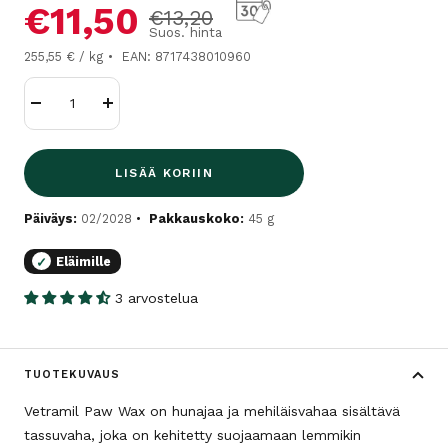
Alennushinta
€11,50
Normaalihinta
€13,20
Suos. hinta
255,55 € / kg
EAN: 8717438010960
Vähennä
Lisää
LISÄÄ KORIIN
Päiväys:
02/2028
Pakkauskoko:
45 g
Eläimille
✓
3 arvostelua
TUOTEKUVAUS
Vetramil Paw Wax on hunajaa ja mehiläisvahaa sisältävä
tassuvaha, joka on kehitetty suojaamaan lemmikin