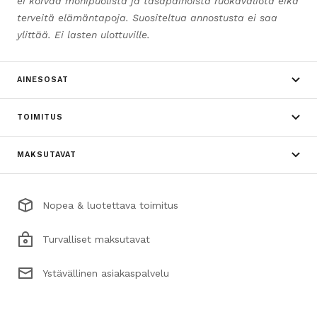
ei korvaa monipuolista ja tasapainoista ruokavaliota eikä
terveitä elämäntapoja. Suositeltua annostusta ei saa
ylittää. Ei lasten ulottuville.
AINESOSAT
TOIMITUS
MAKSUTAVAT
Nopea & luotettava toimitus
Turvalliset maksutavat
Ystävällinen asiakaspalvelu