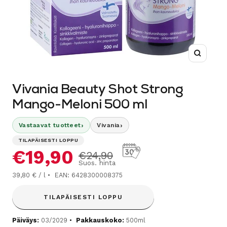
Suurenn
Vivania Beauty Shot Strong
Mango-Meloni 500 ml
›
›
Vastaavat tuotteet
Vivania
TILAPÄISESTI LOPPU
Alennushinta
€19,90
Normaalihinta
€24,90
Suos. hinta
39,80 € / l
EAN: 6428300008375
TILAPÄISESTI LOPPU
Päiväys:
03/2029
Pakkauskoko:
500ml