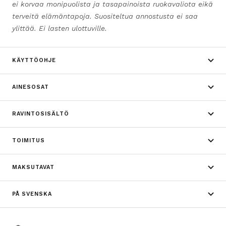
ei korvaa monipuolista ja tasapainoista ruokavaliota eikä
terveitä elämäntapoja. Suositeltua annostusta ei saa
ylittää. Ei lasten ulottuville.
KÄYTTÖOHJE
AINESOSAT
RAVINTOSISÄLTÖ
TOIMITUS
MAKSUTAVAT
PÅ SVENSKA