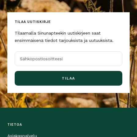
TILAA UUTISKIRJE
Tilaamalla Sinunapteekin uutiskirjeen saat
ensimmäisenä tiedot tarjouksista ja uutuuksista.
Sähköpostiosoitteesi
TILAA
TIETOA
Asiakaspalvelu