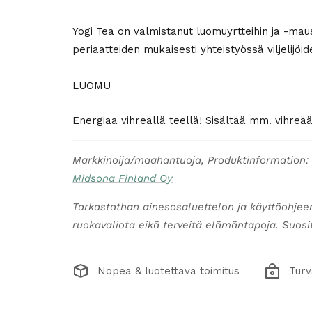
Yogi Tea on valmistanut luomuyrtteihin ja -maus
periaatteiden mukaisesti yhteistyössä viljelij
LUOMU
Energiaa vihreällä teellä! Sisältää mm. vihreää
Markkinoija/maahantuoja, Produktinformation:
Midsona Finland Oy
Tarkastathan ainesosaluettelon ja käyttöohjee
ruokavaliota eikä terveitä elämäntapoja. Suosite
Nopea & luotettava toimitus
Turv