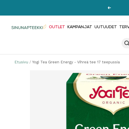
Siirry
Edellinen
sisältöön
OUTLET
KAMPANJAT
UUTUUDET
TER
Sinunapteekki.fi
Etusivu
Yogi Tea Green Energy - Vihreä tee 17 teepussia