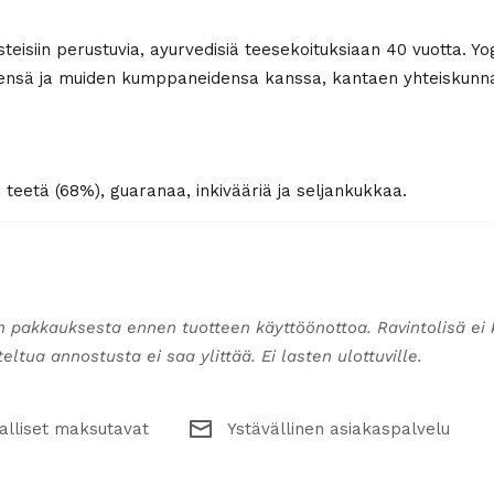
teisiin perustuvia, ayurvedisiä teesekoituksiaan 40 vuotta. Yo
öidensä ja muiden kumppaneidensa kanssa, kantaen yhteiskunna
 teetä (68%), guaranaa, inkivääriä ja seljankukkaa.
n pakkauksesta ennen tuotteen käyttöönottoa. Ravintolisä ei 
ltua annostusta ei saa ylittää. Ei lasten ulottuville.
alliset maksutavat
Ystävällinen asiakaspalvelu