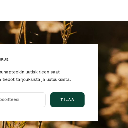
IRJE
nunapteekin uutiskirjeen saat
tiedot tarjouksista ja uutuuksista.
soitteesi
TILAA