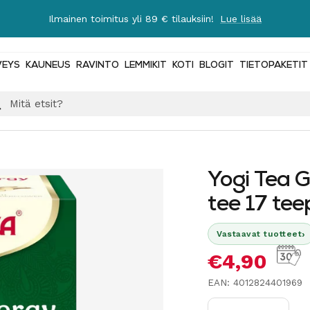
Ilmainen toimitus yli 89 € tilauksiin!
Lue lisää
VEYS
KAUNEUS
RAVINTO
LEMMIKIT
KOTI
BLOGIT
TIETOPAKETIT
Yogi Tea 
tee 17 tee
›
Vastaavat tuotteet
Alennushi
€4,90
EAN: 4012824401969