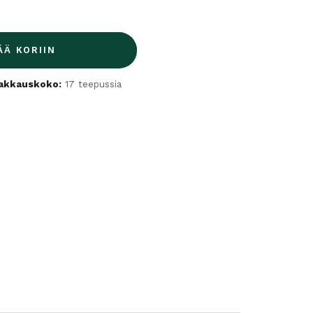
ÄÄ KORIIN
akkauskoko:
17 teepussia