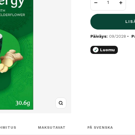
Vähennä
Lisää
LIS
Päiväys:
09/2028
P
Luomu
✓
Suurenna
OIMITUS
MAKSUTAVAT
PÅ SVENSKA