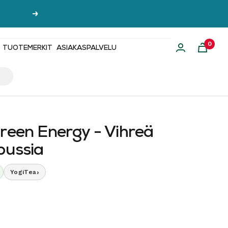
Seuraava
0
TUOTEMERKIT
ASIAKASPALVELU
Green Energy - Vihreä
pussia
›
YogiTea
nta