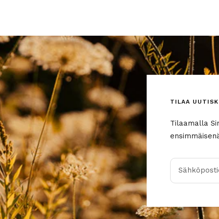
TILAA UUTISK
Tilaamalla Si
ensimmäisenä 
Sähköpostio