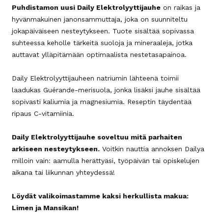
Puhdistamon uusi Daily Elektrolyyttijauhe
on raikas ja
hyvänmakuinen janonsammuttaja, joka on suunniteltu
jokapäiväiseen nesteytykseen. Tuote sisältää sopivassa
suhteessa keholle tärkeitä suoloja ja mineraaleja, jotka
auttavat ylläpitämään optimaalista nestetasapainoa.
Daily Elektrolyyttijauheen natriumin lähteenä toimii
laadukas Guérande-merisuola, jonka lisäksi jauhe sisältää
sopivasti kaliumia ja magnesiumia. Reseptin täydentää
ripaus C-vitamiinia.
Daily Elektrolyyttijauhe soveltuu mitä parhaiten
arkiseen nesteytykseen.
Voitkin nauttia annoksen Dailya
milloin vain: aamulla herättyäsi, työpäivän tai opiskelujen
aikana tai liikunnan yhteydessä!
Löydät valikoimastamme kaksi herkullista makua:
Limen ja Mansikan!