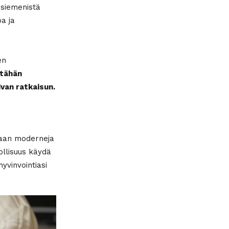
nsiemenistä
a ja
en
tähän
van ratkaisun.
taan moderneja
ollisuus käydä
yvinvointiasi