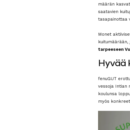
määrän kasvatt
saatavien kuit
tasapainottaa 
Monet aktiivis
kuitumäärään, 
tarpeeseen Vu
Hyvää k
fenuGUT erottu
vessoja Intian
koulunsa loppu
myös konkreett