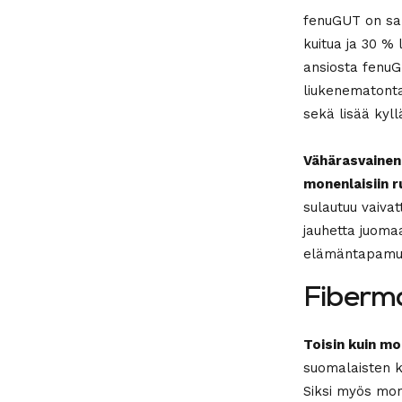
fenuGUT on sar
kuitua ja 30 %
ansiosta fenuG
liukenematonta
sekä lisää kyll
Vähärasvainen,
monenlaisiin r
sulautuu vaiva
jauhetta juomaa
elämäntapamuuto
Fiberma
Toisin kuin m
suomalaisten k
Siksi myös mon