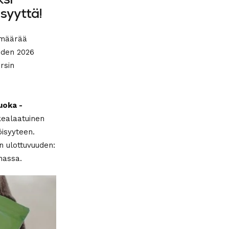
si
syyttä!
 määrää
uoden 2026
rsin
uoka -
kealaatuinen
öisyyteen.
 ulottuvuuden:
nassa.