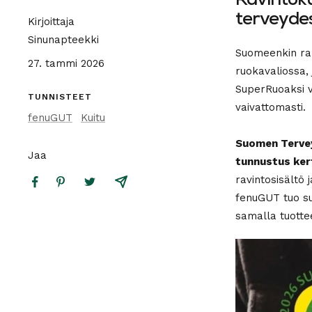
Ravintok
terveydes
Kirjoittaja
Sinunapteekki
Suomeenkin ran
27. tammi 2026
ruokavaliossa, 
SuperRuoaksi v
TUNNISTEET
vaivattomasti.
fenuGUT
Kuitu
Suomen Terve
Jaa
tunnustus ker
ravintosisältö 
fenuGUT tuo su
samalla tuotte