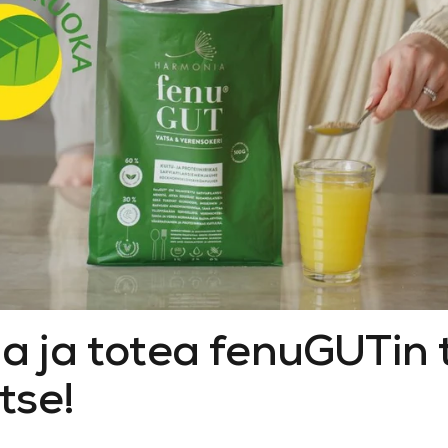
a ja totea fenuGUTin 
itse!