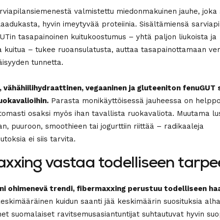
viapilansiemenestä valmistettu miedonmakuinen jauhe, joka 
 laadukasta, hyvin imeytyvää proteiinia. Sisältämiensä sarvia
UTin tasapainoinen kuitukoostumus – yhtä paljon liukoista ja
 kuitua – tukee ruoansulatusta, auttaa tasapainottamaan ve
äisyyden tunnetta.
 vähähiilihydraattinen, vegaaninen ja gluteeniton fenuGUT 
uokavalioihin.
Parasta monikäyttöisessä jauheessa on helpp
ttomasti osaksi myös ihan tavallista ruokavaliota. Muutama lus
n, puuroon, smoothieen tai jogurttiin riittää – radikaaleja
ksia ei siis tarvita.
xxing vastaa todelliseen tarp
oni ohimenevä trendi, fibermaxxing perustuu todelliseen h
eskimääräinen kuidun saanti jää keskimäärin suosituksia alh
et suomalaiset ravitsemusasiantuntijat suhtautuvat hyvin suo