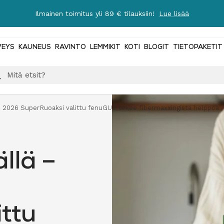
Ilmainen toimitus yli 89 € tilauksiin!
Lue lisää
VEYS
KAUNEUS
RAVINTO
LEMMIKIT
KOTI
BLOGIT
TIETOPAKETIT
 2026 SuperRuoaksi valittu fenuGUT tekee fibermaxxingista helppoa
llä –
ttu