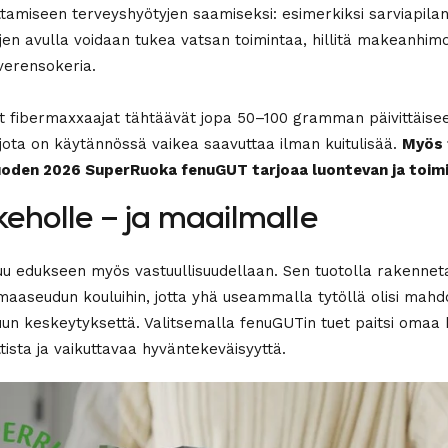
amiseen terveyshyötyjen saamiseksi: esimerkiksi sarviapila
ujen avulla voidaan tukea vatsan toimintaa, hillitä makeanhimo
verensokeria.
et fibermaxxaajat tähtäävät jopa 50–100 gramman päivittäise
jota on käytännössä vaikea saavuttaa ilman kuitulisää.
Myös 
oden 2026 SuperRuoka fenuGUT tarjoaa luontevan ja toimi
eholle – ja maailmalle
u edukseen myös vastuullisuudellaan. Sen tuotolla rakenne
 maaseudun kouluihin, jotta yhä useammalla tytöllä olisi mahd
un keskeytyksettä. Valitsemalla fenuGUTin tuet paitsi omaa h
ista ja vaikuttavaa hyväntekeväisyyttä.