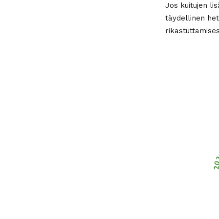
Jos kuitujen li
täydellinen he
rikastuttamise