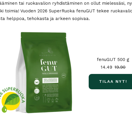
sääminen tai ruokavalion ryhdistäminen on ollut mielessäsi, n
tki toimia! Vuoden 2026 SuperRuoka fenuGUT tekee ruokavali
sta helppoa, tehokasta ja arkeen sopivaa.
fenuGUT 500 g
14.49
19.90
TILAA NYT!