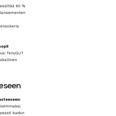
sisältää 60 %
pilansiementen
rensokeria
sopii
ous: fenuGUT
ikallinen
eeseen
aasteeseen:
aisemmaksi.
peasti kuidun