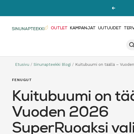
Siirry
Edellinen
sisältöön
OUTLET
KAMPANJAT
UUTUUDET
TER
Sinunapteekki.fi
Etusivu
Sinunapteekki Blogi
Kuitubuumi on täällä – Vuoden
FENUGUT
Kuitubuumi on tää
Vuoden 2026
SuperRuoaksi vali