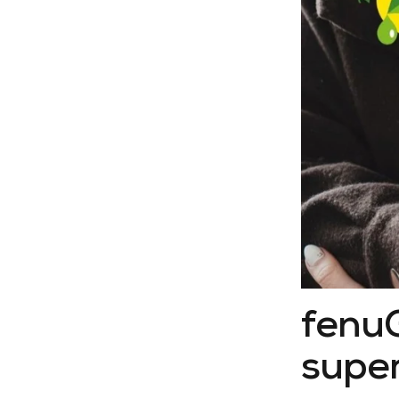
fenuG
super