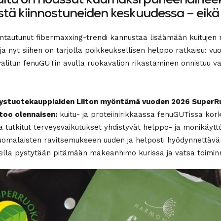
uitu on noussut kuumaksi puheenaiheek
tä kiinnostuneiden keskuudessa – eikä 
tautunut fibermaxxing-trendi kannustaa lisäämään kuitujen
ja nyt siihen on tarjolla poikkeuksellisen helppo ratkaisu: v
alitun fenuGUTin avulla ruokavalion rikastaminen onnistuu va
ystuotekauppiaiden Liiton myöntämä vuoden 2026 SuperR
too olennaisen:
kuitu- ja proteiinirikkaassa fenuGUTissa kor
ja tutkitut terveysvaikutukset yhdistyvät helppo- ja monikäytt
omalaisten ravitsemukseen uuden ja helposti hyödynnettävän
ella pystytään pitämään makeanhimo kurissa ja vatsa toimin