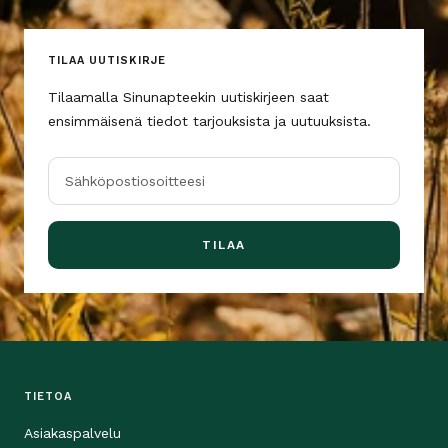
TILAA UUTISKIRJE
Tilaamalla Sinunapteekin uutiskirjeen saat
ensimmäisenä tiedot tarjouksista ja uutuuksista.
Sähköpostiosoitteesi
TILAA
TIETOA
Asiakaspalvelu