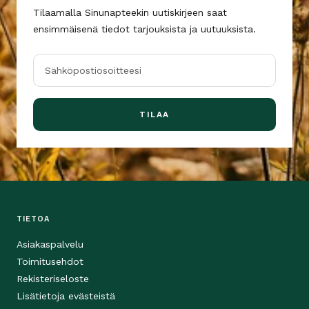
Tilaamalla Sinunapteekin uutiskirjeen saat
ensimmäisenä tiedot tarjouksista ja uutuuksista.
Sähköpostiosoitteesi
TILAA
TIETOA
Asiakaspalvelu
Toimitusehdot
Rekisteriseloste
Lisätietoja evästeistä