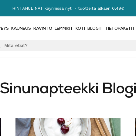
HINTAHULINAT käynnissä nyt
- tuotteita alkaen 0,49€
VEYS
KAUNEUS
RAVINTO
LEMMIKIT
KOTI
BLOGIT
TIETOPAKETIT
Sinunapteekki Blog