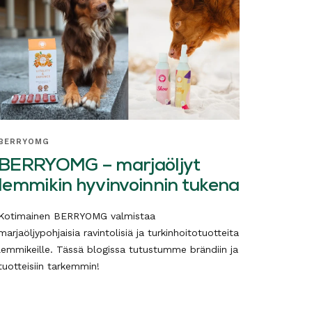
BERRYOMG
BERRYOMG – marjaöljyt
lemmikin hyvinvoinnin tukena
Kotimainen BERRYOMG valmistaa
marjaöljypohjaisia ravintolisiä ja turkinhoitotuotteita
lemmikeille. Tässä blogissa tutustumme brändiin ja
tuotteisiin tarkemmin!