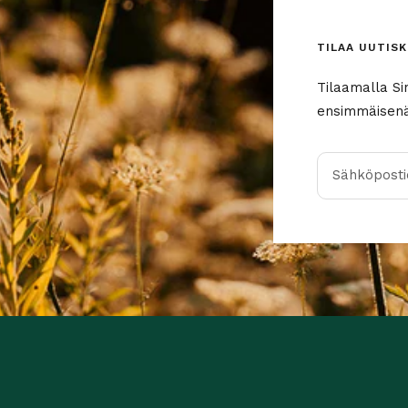
TILAA UUTISK
Tilaamalla Si
ensimmäisenä 
Sähköpostio