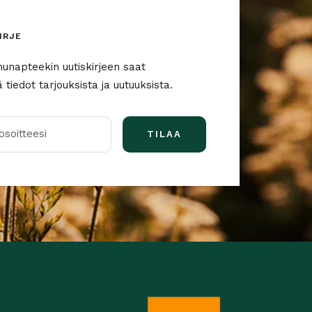
IRJE
nunapteekin uutiskirjeen saat
tiedot tarjouksista ja uutuuksista.
soitteesi
TILAA