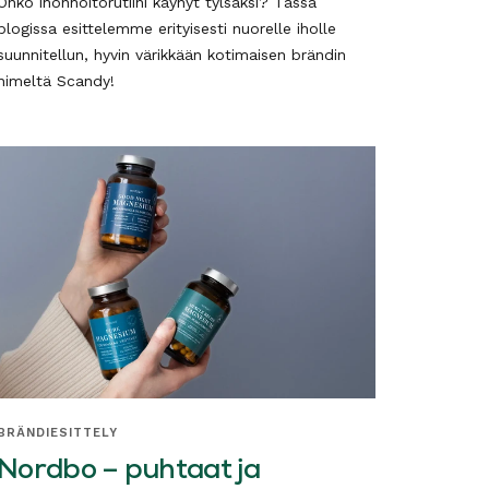
Onko ihonhoitorutiini käynyt tylsäksi? Tässä
blogissa esittelemme erityisesti nuorelle iholle
suunnitellun, hyvin värikkään kotimaisen brändin
nimeltä Scandy!
BRÄNDIESITTELY
Nordbo – puhtaat ja