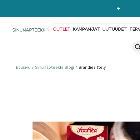
Siirry
Edellinen
sisältöön
OUTLET
KAMPANJAT
UUTUUDET
TER
Sinunapteekki.fi
Etusivu
Sinunapteekki Blogi
Brändiesittely