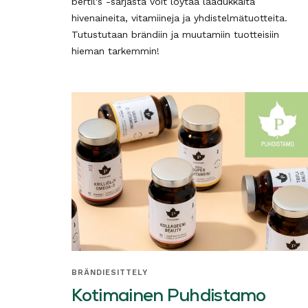
bertil's -sarjasta voit löytää laadukkaita
hivenaineita, vitamiineja ja yhdistelmätuotteita.
Tutustutaan brändiin ja muutamiin tuotteisiin
hieman tarkemmin!
BRÄNDIESITTELY
Kotimainen Puhdistamo