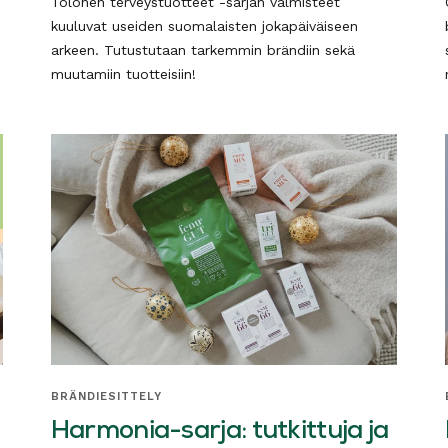
Tolonen terveystuotteet -sarjan valmisteet
kuuluvat useiden suomalaisten jokapäiväiseen
arkeen. Tutustutaan tarkemmin brändiin sekä
muutamiin tuotteisiin!
BRÄNDIESITTELY
Harmonia-sarja: tutkittuja ja