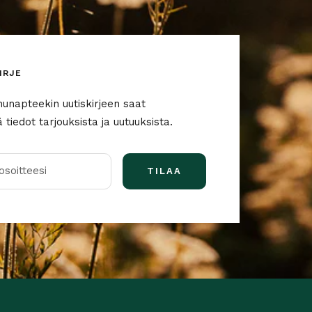
IRJE
nunapteekin uutiskirjeen saat
tiedot tarjouksista ja uutuuksista.
soitteesi
TILAA