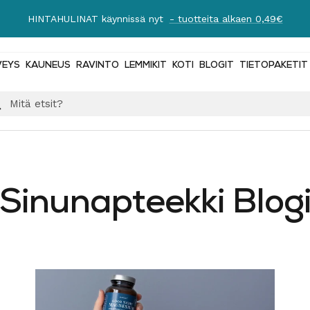
HINTAHULINAT käynnissä nyt
- tuotteita alkaen 0,49€
VEYS
KAUNEUS
RAVINTO
LEMMIKIT
KOTI
BLOGIT
TIETOPAKETIT
Sinunapteekki Blog