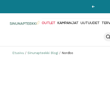
Siirry
Edellinen
sisältöön
OUTLET
KAMPANJAT
UUTUUDET
TER
Sinunapteekki.fi
Etusivu
Sinunapteekki Blogi
Nordbo