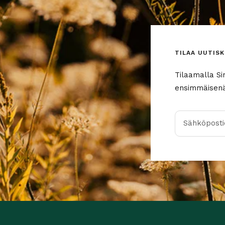
TILAA UUTISK
Tilaamalla Si
ensimmäisenä 
Sähköpostio