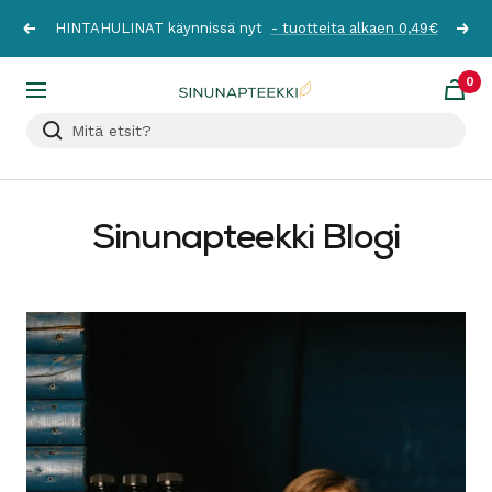
Siirry
HINTAHULINAT käynnissä nyt
- tuotteita alkaen 0,49€
Edellinen
Seur
sisältöön
0
Sinunapteekki.fi
Navigaatio
Sinunapteekki Blogi