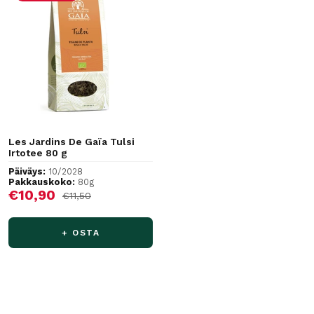
Les Jardins De Gaïa Tulsi
Irtotee 80 g
Päiväys:
10/2028
Pakkauskoko:
80g
Alennushinta
€10,90
Normaalihinta
€11,50
+ OSTA