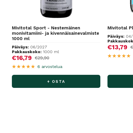
Mivitotal Sport - Nestemäinen
Mivitotal P
monivitamiini- ja kivennäisainevalmiste
Päiväys:
04
1000 ml
Pakkauskok
Alennus
€13,79
N
Päiväys:
06/2027
€
Pakkauskoko:
1000 ml
Alennushinta
€16,79
Normaalihinta
€29,90
6 arvostelua
+ OSTA