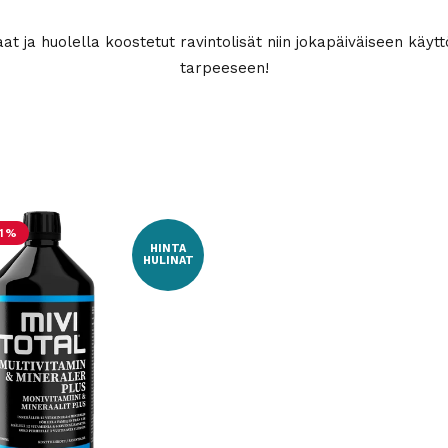
aat ja huolella koostetut ravintolisät niin jokapäiväiseen käy
tarpeeseen!
31%
HINTA
HULINAT