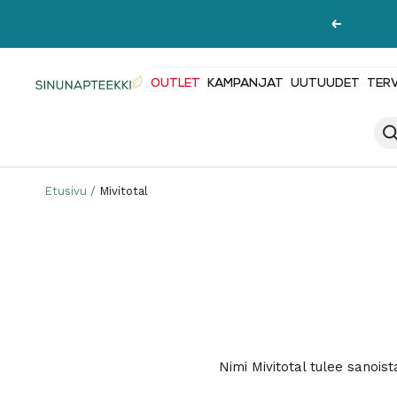
Siirry
Edellinen
sisältöön
OUTLET
KAMPANJAT
UUTUUDET
TER
Sinunapteekki.fi
Etusivu
Mivitotal
Nimi Mivitotal tulee sanoista