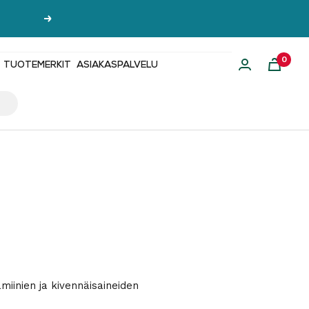
Seuraava
0
TUOTEMERKIT
ASIAKASPALVELU
tamiinien ja kivennäisaineiden