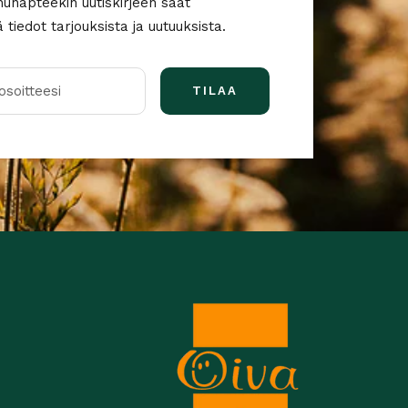
nunapteekin uutiskirjeen saat
tiedot tarjouksista ja uutuuksista.
soitteesi
TILAA