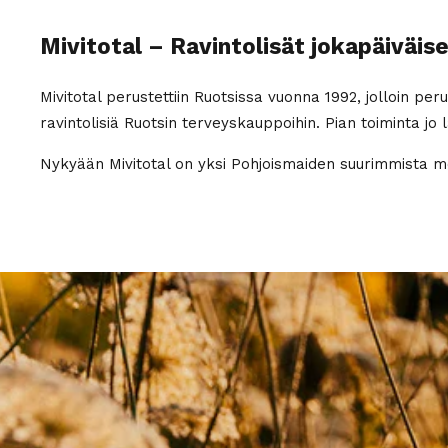
Mivitotal – Ravintolisät jokapäiväis
Mivitotal perustettiin Ruotsissa vuonna 1992, jolloin p
ravintolisiä Ruotsin terveyskauppoihin. Pian toiminta jo l
Nykyään Mivitotal on yksi Pohjoismaiden suurimmista mo