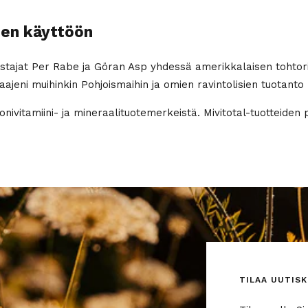
een käyttöön
erustajat Per Rabe ja Göran Asp yhdessä amerikkalaisen tohto
aajeni muihinkin Pohjoismaihin ja omien ravintolisien tuotanto 
nivitamiini- ja mineraalituotemerkeistä. Mivitotal-tuotteiden
TILAA UUTISK