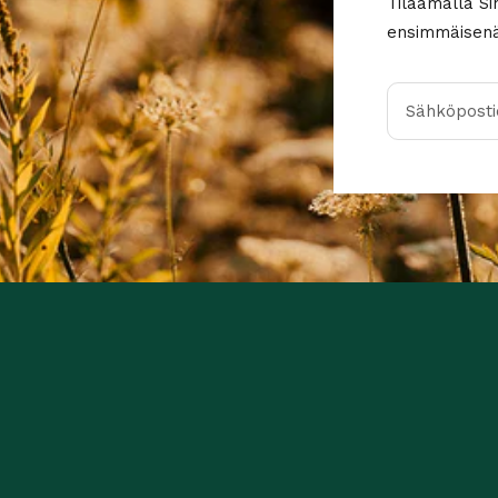
Tilaamalla Si
ensimmäisenä 
Sähköpostio