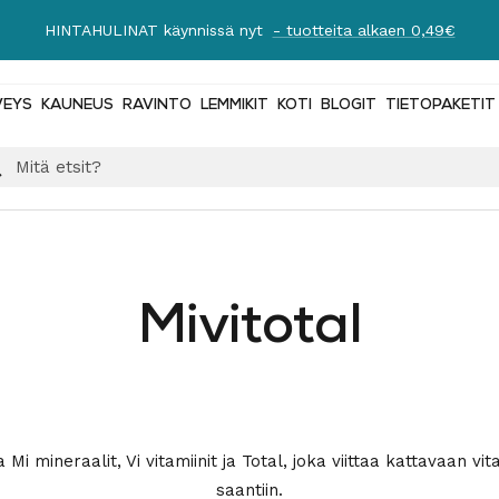
Ilmainen toimitus yli 89 € tilauksiin!
Lue lisää
VEYS
KAUNEUS
RAVINTO
LEMMIKIT
KOTI
BLOGIT
TIETOPAKETIT
Mivitotal
 Mi mineraalit, Vi vitamiinit ja Total, joka viittaa kattavaan vi
saantiin.