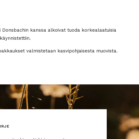
ri Donsbachin kanssa alkoivat tuoda korkealaatuisia
käynnistettiin.
 pakkaukset valmistetaan kasvipohjaisesta muovista.
IRJE