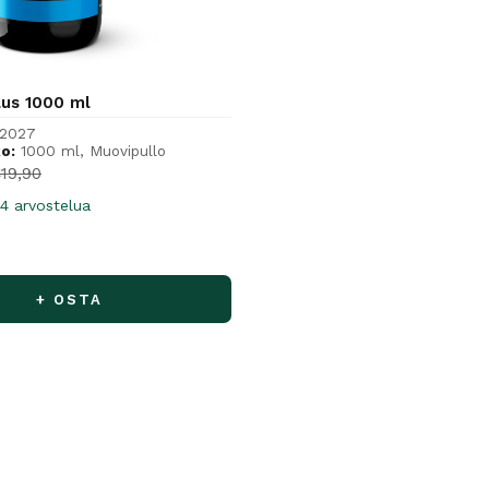
lus 1000 ml
/2027
o:
1000 ml, Muovipullo
hinta
ormaalihinta
19,90
4 arvostelua
+ OSTA