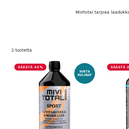
Mivitotal tarjoaa laadukk
2 tuotetta
SÄÄSTÄ 44%
SÄÄSTÄ 
HINTA
HULINAT