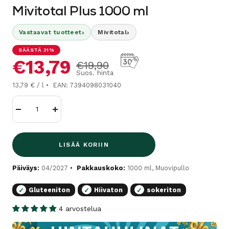
Mivitotal Plus 1000 ml
›
›
Vastaavat tuotteet
Mivitotal
SÄÄSTÄ 31%
Alennushinta
€13,79
Normaalihinta
€19,90
Suos. hinta
13,79 € / l
EAN: 7394098031040
Vähennä
Lisää
LISÄÄ KORIIN
Päiväys:
04/2027
Pakkauskoko:
1000 ml, Muovipullo
Gluteeniton
Hiivaton
sokeriton
✓
✓
✓
4 arvostelua