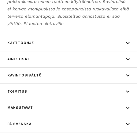
pakkauksesta ennen tuotteen käyttöönottoa. Ravintolisä
ei korvaa monipuolista ja tasapainoista ruokavaliota eikä
terveitä elämäntapoja. Suositeltua annostusta ei saa
ylittää. Ei lasten ulottuville.
KÄYTTÖOHJE
AINESOSAT
RAVINTOSISÄLTÖ
TOIMITUS
MAKSUTAVAT
PÅ SVENSKA