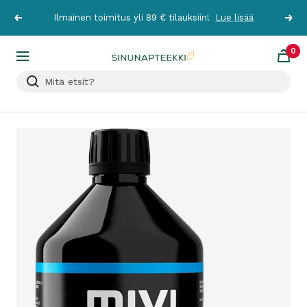
Siirry
Ilmainen toimitus yli 89 € tilauksiin!
Lue lisää
Edellinen
Seur
sisältöön
0
Sinunapteekki.fi
Navigaatio