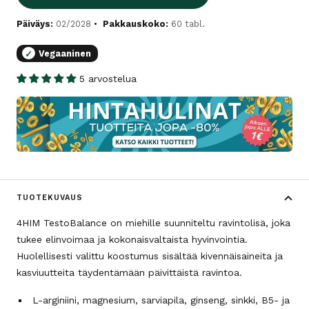
Päiväys:
02/2028
Pakkauskoko:
60 tabl.
Vegaaninen
✓
5 arvostelua
TUOTEKUVAUS
4HIM TestoBalance on miehille suunniteltu ravintolisä, joka
tukee elinvoimaa ja kokonaisvaltaista hyvinvointia.
Huolellisesti valittu koostumus sisältää kivennäisaineita ja
kasviuutteita täydentämään päivittäistä ravintoa.
L-arginiini, magnesium, sarviapila, ginseng, sinkki, B5- ja