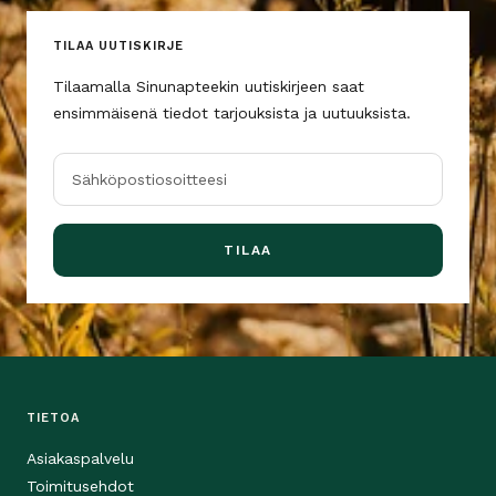
TILAA UUTISKIRJE
Tilaamalla Sinunapteekin uutiskirjeen saat
ensimmäisenä tiedot tarjouksista ja uutuuksista.
Sähköpostiosoitteesi
TILAA
TIETOA
Asiakaspalvelu
Toimitusehdot