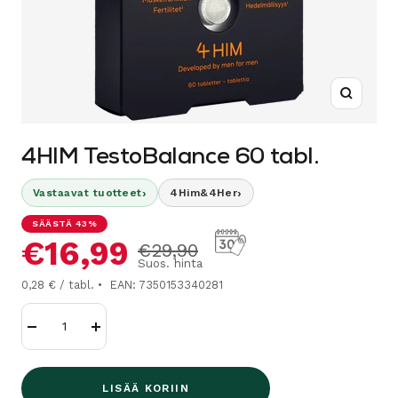
Suurenn
4HIM TestoBalance 60 tabl.
›
›
Vastaavat tuotteet
4Him&4Her
SÄÄSTÄ 43%
Alennushinta
€16,99
Normaalihinta
€29,90
Suos. hinta
0,28 € / tabl.
EAN: 7350153340281
Vähennä
Lisää
LISÄÄ KORIIN