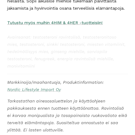
nielaista. Sopii aikuisille miehille tukemaan päivittäistä
jaksamista ja hyvinvointia osana terveellisiä elämäntapoja.
Tutustu myös muihin 4HIM & 4HER -tuotteisiin!
Avainsanat: testosteroni ravintolisä, testosteronitaso
mies, testosteroni, sinkki testosteroni, miesten vitamiinit,
hedelmällisyys mies, ginseng miehille, sarviapila
testosteroni, fenugreek, energia ravintolisä miehille,
monivitamiini
Markkinoija/maahantuoja, Produktinformation:
Nordic Lifestyle Import Oy
Tarkastathan ainesosaluettelon ja käyttöohjeen
pakkauksesta ennen tuotteen käyttöönottoa. Ravintolisä
ei korvaa monipuolista ja tasapainoista ruokavaliota eikä
terveitä elämäntapoja. Suositeltua annostusta ei saa
ylittää. Ei lasten ulottuville.