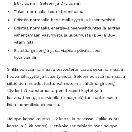
B6-vitamiini, Seleeni ja D-vitamiini
Tukee normaalia testosteronitasoa
Edistää normaalia hedelmällisyyttä ja lisääntymistä
Edistää normaalia energia-aineenvaihduntaa ja auttaa
vähentämään väsymystä ja uupumusta (B5- ja B6-
vitamiinit)
Sisältää ginsengiä ja sarviapilaa päivittäiseen
hyvinvointiin
Sinkki edistää normaalia testosteronitasoa sekä normaalia
hedelmällisyyttä ja lisääntymistä. Seleeni edistää normaalia
siittiöiden muodostusta. Valmisteen sisältämä ginseng
täydentää koostumusta perinteisesti käytettynä
kasviuutteena, ja sarviapila (fenugreek) tuo tuotteeseen
lisää luonnollisia ainesosia.
Helppo kapselimuoto – 2 kapselia päivässä. Pakkaus 60
kapselia (1 kk annos). Pienikokoiset tabletit ovat helppo