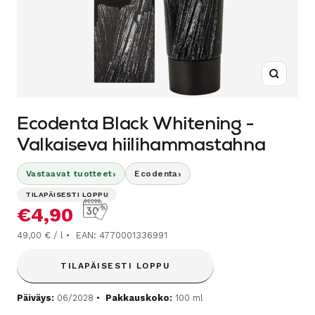
Suurenn
Ecodenta Black Whitening -
Valkaiseva hiilihammastahna
›
›
Vastaavat tuotteet
Ecodenta
TILAPÄISESTI LOPPU
Alennushinta
€4,90
49,00 € / l
EAN: 4770001336991
TILAPÄISESTI LOPPU
Päiväys:
06/2028
Pakkauskoko:
100 ml