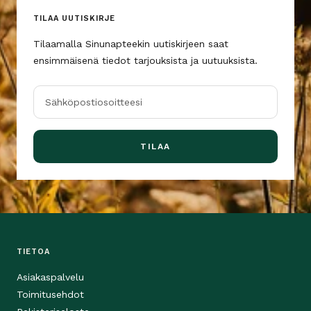
TILAA UUTISKIRJE
Tilaamalla Sinunapteekin uutiskirjeen saat
ensimmäisenä tiedot tarjouksista ja uutuuksista.
Sähköpostiosoitteesi
TILAA
TIETOA
Asiakaspalvelu
Toimitusehdot