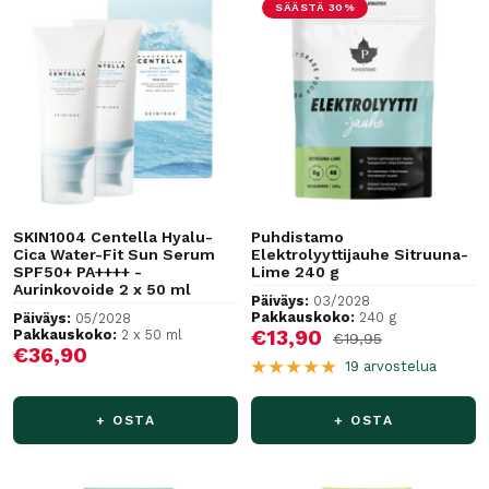
SÄÄSTÄ 30%
SKIN1004 Centella Hyalu-
Puhdistamo
Cica Water-Fit Sun Serum
Elektrolyyttijauhe Sitruuna-
SPF50+ PA++++ -
Lime 240 g
Aurinkovoide 2 x 50 ml
Päiväys:
03/2028
Pakkauskoko:
240 g
Päiväys:
05/2028
Alennushinta
€13,90
Pakkauskoko:
2 x 50 ml
Normaalihinta
€19,95
Alennushinta
€36,90
19 arvostelua
+ OSTA
+ OSTA