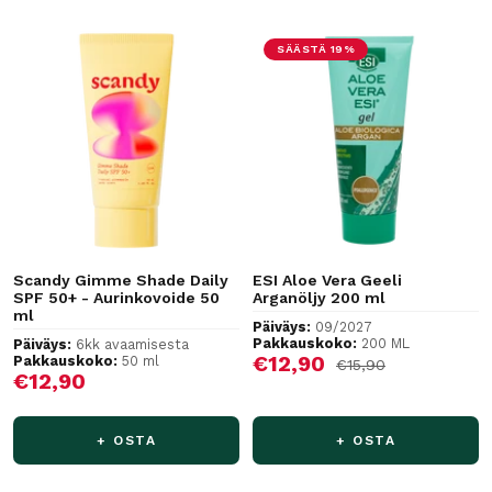
SÄÄSTÄ 19%
Scandy Gimme Shade Daily
ESI Aloe Vera Geeli
SPF 50+ - Aurinkovoide 50
Arganöljy 200 ml
ml
Päiväys:
09/2027
Pakkauskoko:
200 ML
Päiväys:
6kk avaamisesta
Alennushinta
€12,90
Pakkauskoko:
50 ml
Normaalihinta
€15,90
Alennushinta
€12,90
+ OSTA
+ OSTA