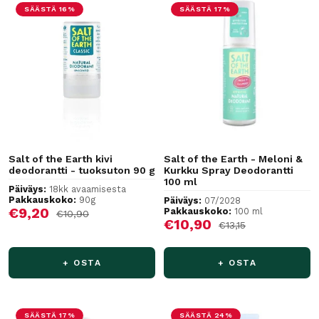
SÄÄSTÄ 16%
SÄÄSTÄ 17%
Salt of the Earth kivi
Salt of the Earth - Meloni &
deodorantti - tuoksuton 90 g
Kurkku Spray Deodorantti
100 ml
Päiväys:
18kk avaamisesta
Pakkauskoko:
90g
Päiväys:
07/2028
Alennushinta
€9,20
Pakkauskoko:
100 ml
Normaalihinta
€10,90
Alennushinta
€10,90
Normaalihinta
€13,15
+ OSTA
+ OSTA
SÄÄSTÄ 17%
SÄÄSTÄ 24%