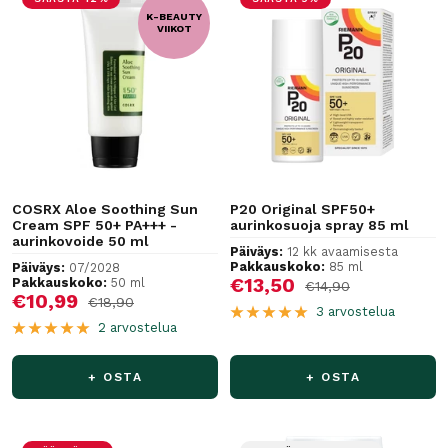
K-BEAUTY
VIIKOT
COSRX Aloe Soothing Sun
P20 Original SPF50+
Cream SPF 50+ PA+++ -
aurinkosuoja spray 85 ml
aurinkovoide 50 ml
Päiväys:
12 kk avaamisesta
Pakkauskoko:
85 ml
Päiväys:
07/2028
Alennushinta
€13,50
Pakkauskoko:
50 ml
Normaalihinta
€14,90
Alennushinta
€10,99
Normaalihinta
€18,90
3 arvostelua
2 arvostelua
+ OSTA
+ OSTA