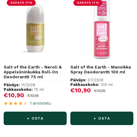
SÄÄSTÄ 17%
SÄÄSTÄ 17%
Salt of the Earth - Neroli &
Salt of the Earth - Mansikka
Appelsiininkukka Roll-On
Spray Deodorantti 100 ml
Deodorantti 75 ml
Päiväys:
07/2028
Pakkauskoko:
100 ml
Päiväys:
11/2028
Alennushinta
€10,90
Pakkauskoko:
75 ml
Normaalihinta
€13,15
Alennushinta
€10,90
Normaalihinta
€13,15
1 arvostelu
+ OSTA
+ OSTA