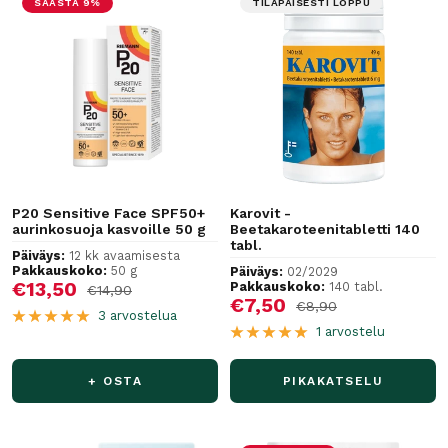
SÄÄSTÄ 9%
TILAPÄISESTI LOPPU
P20 Sensitive Face SPF50+
Karovit -
aurinkosuoja kasvoille 50 g
Beetakaroteenitabletti 140
tabl.
Päiväys:
12 kk avaamisesta
Pakkauskoko:
50 g
Päiväys:
02/2029
Alennushinta
€13,50
Pakkauskoko:
140 tabl.
Normaalihinta
€14,90
Alennushinta
€7,50
Normaalihinta
€8,90
3 arvostelua
1 arvostelu
+ OSTA
PIKAKATSELU