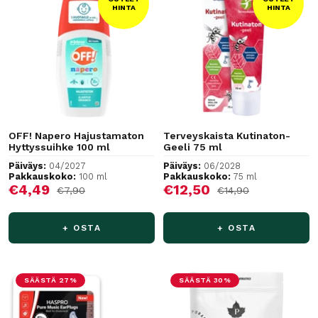
HINTA
HINTA
OFF! Napero Hajustamaton
Terveyskaista Kutinaton-
Hyttyssuihke 100 ml
Geeli 75 ml
Päiväys:
04/2027
Päiväys:
06/2028
Pakkauskoko:
100 ml
Pakkauskoko:
75 ml
Alennushinta
Alennushinta
€4,49
€12,50
Normaalihinta
Normaalihinta
€7,90
€14,90
+ OSTA
+ OSTA
SÄÄSTÄ 27%
SÄÄSTÄ 30%