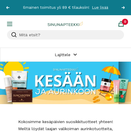
Siirry
Ilmainen toimitus yli 89 € tilauksiin!
Lue lisää
Edellinen
Seur
sisältöön
0
Sinunapteekki.fi
Navigaatio
Lajittele
Kokosimme kesäpäivien suosikkituotteet yhteen!
Meiltä löydät laajan valikoiman aurinkotuotteita,