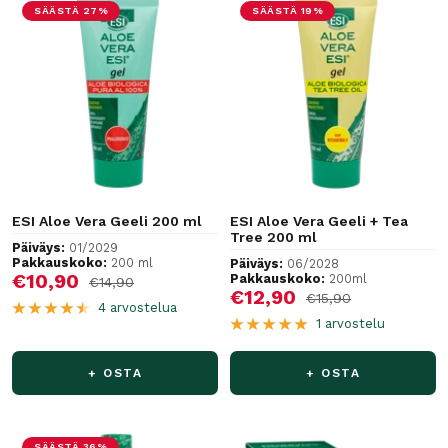
SÄÄSTÄ 27%
SÄÄSTÄ 19%
ESI Aloe Vera Geeli 200 ml
ESI Aloe Vera Geeli + Tea
Tree 200 ml
Päiväys:
01/2029
Pakkauskoko:
200 ml
Päiväys:
06/2028
Alennushinta
€10,90
Pakkauskoko:
200ml
Normaalihinta
€14,90
Alennushinta
€12,90
Normaalihinta
€15,90
4 arvostelua
1 arvostelu
+ OSTA
+ OSTA
SÄÄSTÄ 36%