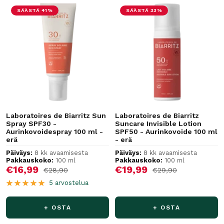
SÄÄSTÄ 41%
SÄÄSTÄ 33%
Laboratoires de Biarritz Sun
Laboratoires de Biarritz
Spray SPF30 -
Suncare Invisible Lotion
Aurinkovoidespray 100 ml -
SPF50 - Aurinkovoide 100 ml
erä
- erä
Päiväys:
8 kk avaamisesta
Päiväys:
8 kk avaamisesta
Pakkauskoko:
100 ml
Pakkauskoko:
100 ml
Alennushinta
Alennushinta
€16,99
€19,99
Normaalihinta
Normaalihinta
€28,90
€29,90
5 arvostelua
+ OSTA
+ OSTA