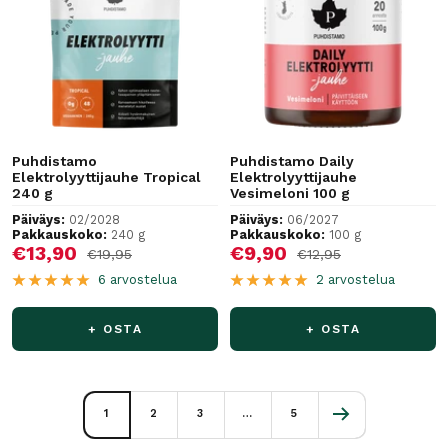
Puhdistamo
Puhdistamo Daily
Elektrolyyttijauhe Tropical
Elektrolyyttijauhe
240 g
Vesimeloni 100 g
Päiväys:
02/2028
Päiväys:
06/2027
Pakkauskoko:
240 g
Pakkauskoko:
100 g
Alennushinta
Alennushinta
€13,90
€9,90
Normaalihinta
Normaalihinta
€19,95
€12,95
6 arvostelua
2 arvostelua
+ OSTA
+ OSTA
1
2
3
…
5