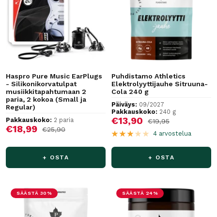
Haspro Pure Music EarPlugs
Puhdistamo Athletics
- Silikonikorvatulpat
Elektrolyyttijauhe Sitruuna-
musiikkitapahtumaan 2
Cola 240 g
paria, 2 kokoa (Small ja
Päiväys:
09/2027
Regular)
Pakkauskoko:
240 g
Alennushinta
€13,90
Pakkauskoko:
2 paria
Normaalihinta
€19,95
Alennushinta
€18,99
Normaalihinta
€25,90
4 arvostelua
+ OSTA
+ OSTA
SÄÄSTÄ 30%
SÄÄSTÄ 24%