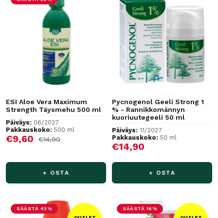
ESI Aloe Vera Maximum
Pycnogenol Geeli Strong 1
Strength Täysmehu 500 ml
% - Rannikkomännyn
kuoriuutegeeli 50 ml
Päiväys:
06/2027
Pakkauskoko:
500 ml
Päiväys:
11/2027
Alennushinta
€9,60
Pakkauskoko:
50 ml
Normaalihinta
€14,90
Alennushinta
€14,90
+ OSTA
+ OSTA
SÄÄSTÄ 43%
SÄÄSTÄ 16%
OUTLET
OUTLET