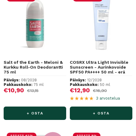
Salt of the Earth - Meloni &
COSRX Ultra Light Invisible
Kurkku Roll-On Deodorantti
Sunscreen - Aurinkovoide
75 ml
SPF50 PA++++ 50 ml - erä
Päiväys:
08/2028
Päiväys:
12/2028
Pakkauskoko:
75 ml
Pakkauskoko:
50 ml
Alennushinta
Alennushinta
€10,90
€12,90
Normaalihinta
Normaalihinta
€13,15
€16,90
3 arvostelua
+ OSTA
+ OSTA
SÄÄSTÄ 42%
SÄÄSTÄ 9%