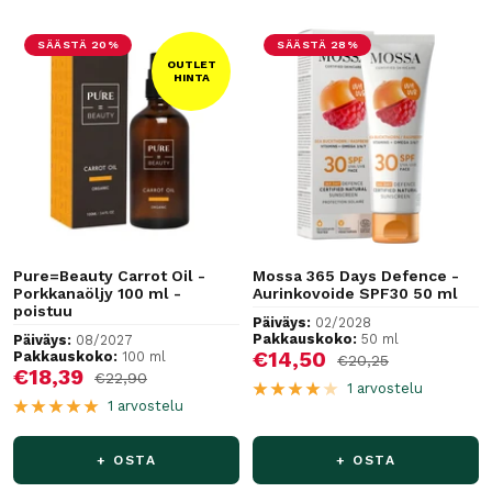
SÄÄSTÄ 20%
SÄÄSTÄ 28%
OUTLET
HINTA
Pure=Beauty Carrot Oil -
Mossa 365 Days Defence -
Porkkanaöljy 100 ml -
Aurinkovoide SPF30 50 ml
poistuu
Päiväys:
02/2028
Pakkauskoko:
50 ml
Päiväys:
08/2027
Alennushinta
€14,50
Pakkauskoko:
100 ml
Normaalihinta
€20,25
Alennushinta
€18,39
Normaalihinta
€22,90
1 arvostelu
1 arvostelu
+ OSTA
+ OSTA