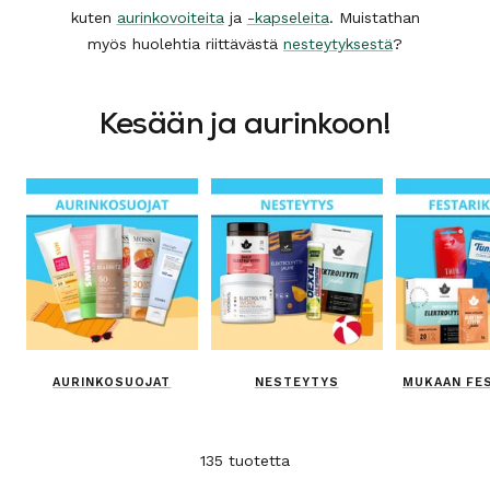
kuten
aurinkovoiteita
ja
-kapseleita
. Muistathan
myös huolehtia riittävästä
nesteytyksestä
?
Kesään ja aurinkoon!
AURINKOSUOJAT
NESTEYTYS
MUKAAN FES
135 tuotetta