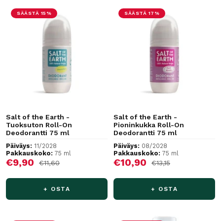
SÄÄSTÄ 15%
SÄÄSTÄ 17%
Salt of the Earth -
Salt of the Earth -
Tuoksuton Roll-On
Pioninkukka Roll-On
Deodorantti 75 ml
Deodorantti 75 ml
Päiväys:
11/2028
Päiväys:
08/2028
Pakkauskoko:
75 ml
Pakkauskoko:
75 ml
Alennushinta
Alennushinta
€9,90
€10,90
Normaalihinta
Normaalihinta
€11,60
€13,15
+ OSTA
+ OSTA