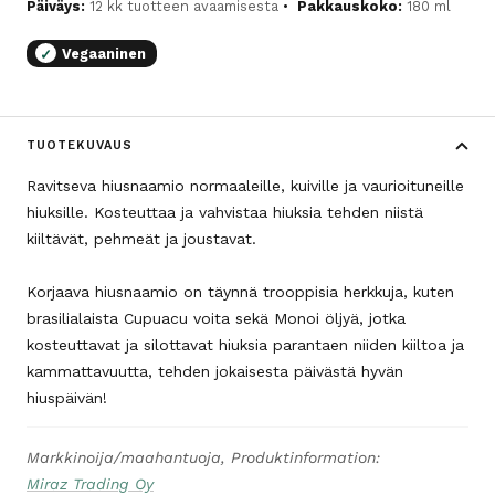
Päiväys:
12 kk tuotteen avaamisesta
Pakkauskoko:
180 ml
Vegaaninen
✓
TUOTEKUVAUS
Ravitseva hiusnaamio normaaleille, kuiville ja vaurioituneille
hiuksille. Kosteuttaa ja vahvistaa hiuksia tehden niistä
kiiltävät, pehmeät ja joustavat.
Korjaava hiusnaamio on täynnä trooppisia herkkuja, kuten
brasilialaista Cupuacu voita sekä Monoi öljyä, jotka
kosteuttavat ja silottavat hiuksia parantaen niiden kiiltoa ja
kammattavuutta, tehden jokaisesta päivästä hyvän
hiuspäivän!
Markkinoija/maahantuoja, Produktinformation:
Miraz Trading Oy