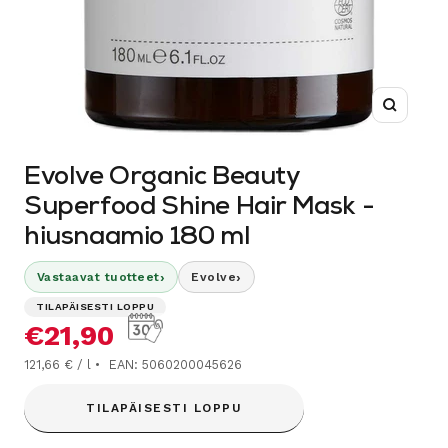
Suurenn
Evolve Organic Beauty
Superfood Shine Hair Mask -
hiusnaamio 180 ml
›
›
Vastaavat tuotteet
Evolve
TILAPÄISESTI LOPPU
Alennushinta
€21,90
121,66 € / l
EAN: 5060200045626
TILAPÄISESTI LOPPU