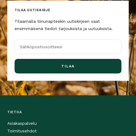
TILAA UUTISKIRJE
Tilaamalla Sinunapteekin uutiskirjeen saat
ensimmäisenä tiedot tarjouksista ja uutuuksista.
Sähköpostiosoitteesi
TILAA
TIETOA
Asiakaspalvelu
Toimitusehdot