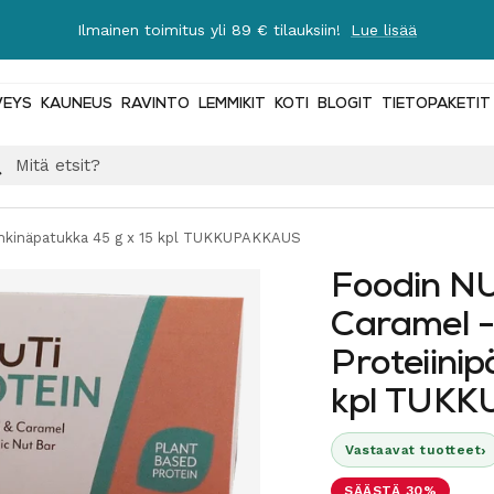
Ilmainen toimitus yli 89 € tilauksiin!
Lue lisää
VEYS
KAUNEUS
RAVINTO
LEMMIKIT
KOTI
BLOGIT
TIETOPAKETIT
ähkinäpatukka 45 g x 15 kpl TUKKUPAKKAUS
Foodin NU
Caramel 
Proteiini
kpl TUK
›
Vastaavat tuotteet
SÄÄSTÄ 30%