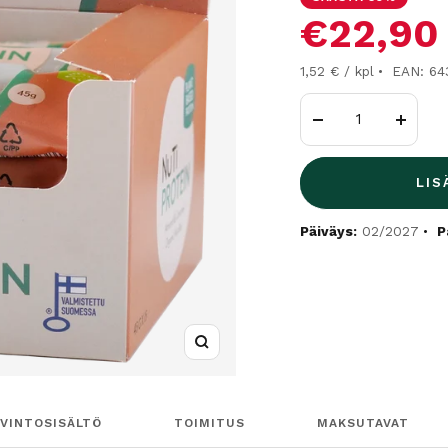
Alennus
€22,90
1,52 € / kpl
EAN: 6
Vähennä
Lisää
LIS
Päiväys:
02/2027
P
Suurenna
AVINTOSISÄLTÖ
TOIMITUS
MAKSUTAVAT