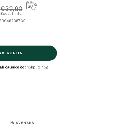
hinta
Normaalihinta
€32,90
Suos. hinta
430048238709
ÄÄ KORIIN
akkauskoko:
15kpl x 45g
PÅ SVENSKA