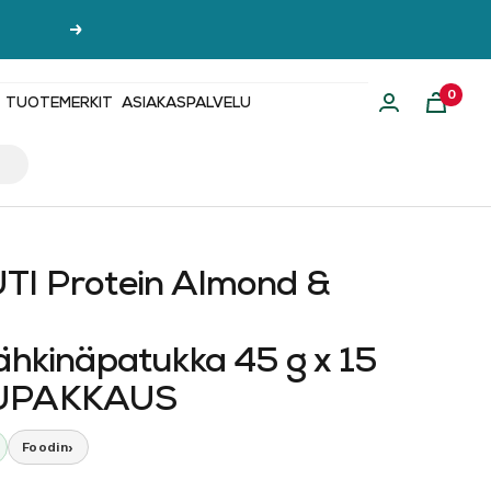
Seuraava
0
TUOTEMERKIT
ASIAKASPALVELU
TI Protein Almond &
-
pähkinäpatukka 45 g x 15
KUPAKKAUS
›
Foodin