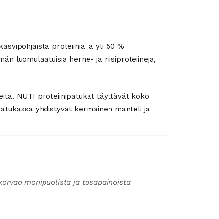
svipohjaista proteiinia ja yli 50 %
än luomulaatuisia herne- ja riisiproteiineja,
neita. NUTI proteiinipatukat täyttävät koko
patukassa yhdistyvät kermainen manteli ja
korvaa monipuolista ja tasapainoista