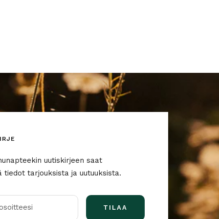
IRJE
nunapteekin uutiskirjeen saat
tiedot tarjouksista ja uutuuksista.
soitteesi
TILAA