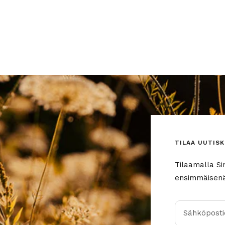
TILAA UUTISK
Tilaamalla Si
ensimmäisenä 
Sähköpostio