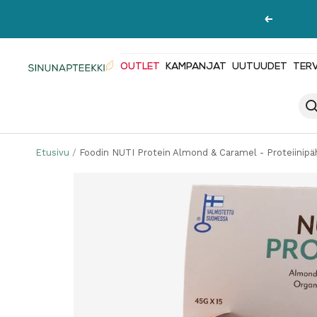
Siirry
Edellinen
sisältöön
OUTLET
KAMPANJAT
UUTUUDET
TER
Sinunapteekki.fi
Etusivu
Foodin NUTI Protein Almond & Caramel - Proteiinip