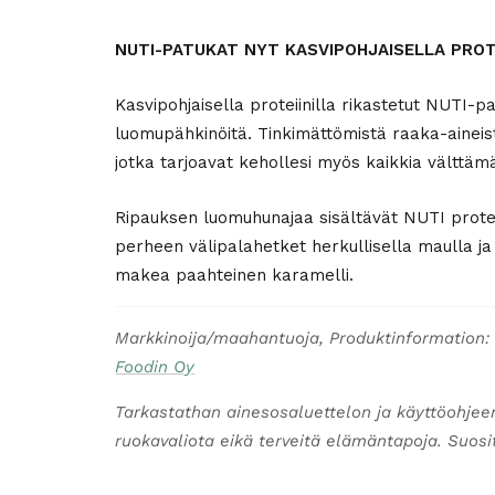
NUTI-PATUKAT NYT KASVIPOHJAISELLA PROTE
Kasvipohjaisella proteiinilla rikastetut NUTI-
luomupähkinöitä. Tinkimättömistä raaka-aineista
jotka tarjoavat kehollesi myös kaikkia välttä
Ripauksen luomuhunajaa sisältävät NUTI proteiin
perheen välipalahetket herkullisella maulla j
makea paahteinen karamelli.
Markkinoija/maahantuoja, Produktinformation:
Foodin Oy
Tarkastathan ainesosaluettelon ja käyttöohjee
ruokavaliota eikä terveitä elämäntapoja. Suosite