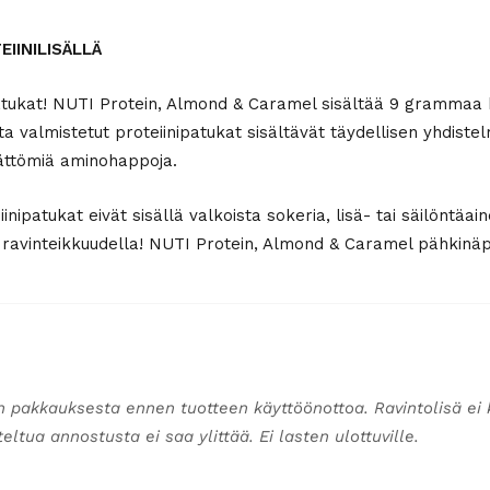
IINILISÄLLÄ
patukat! NUTI Protein, Almond & Caramel sisältää 9 grammaa ka
 valmistetut proteiinipatukat sisältävät täydellisen yhdistelm
mättömiä aminohappoja.
ipatukat eivät sisällä valkoista sokeria, lisä- tai säilöntäai
a ravinteikkuudella! NUTI Protein, Almond & Caramel pähkinä
n pakkauksesta ennen tuotteen käyttöönottoa. Ravintolisä ei 
ltua annostusta ei saa ylittää. Ei lasten ulottuville.