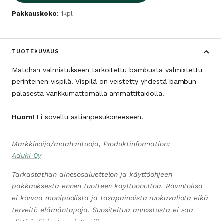
Pakkauskoko:
1kpl
TUOTEKUVAUS
Matchan valmistukseen tarkoitettu bambusta valmistettu
perinteinen vispilä. Vispilä on veistetty yhdestä bambun
palasesta vankkumattomalla ammattitaidolla.
Huom!
Ei sovellu astianpesukoneeseen.
Markkinoija/maahantuoja, Produktinformation:
Aduki Oy
Tarkastathan ainesosaluettelon ja käyttöohjeen
pakkauksesta ennen tuotteen käyttöönottoa. Ravintolisä
ei korvaa monipuolista ja tasapainoista ruokavaliota eikä
terveitä elämäntapoja. Suositeltua annostusta ei saa