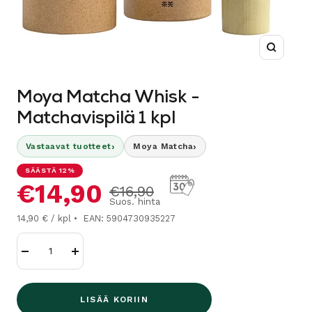
Suurenn
Moya Matcha Whisk -
Matchavispilä 1 kpl
›
›
Vastaavat tuotteet
Moya Matcha
SÄÄSTÄ 12%
Alennushinta
€14,90
Normaalihinta
€16,90
Suos. hinta
14,90 € / kpl
EAN: 5904730935227
Vähennä
Lisää
LISÄÄ KORIIN