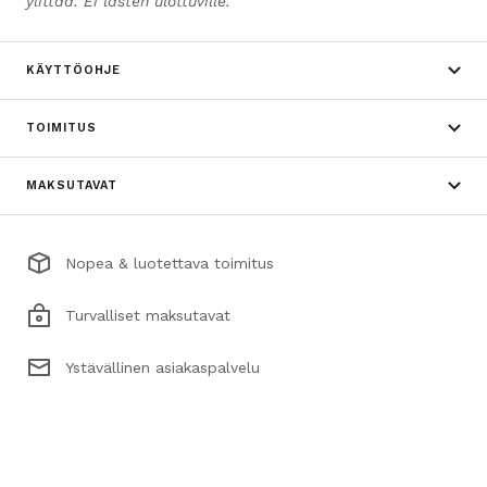
ylittää. Ei lasten ulottuville.
KÄYTTÖOHJE
TOIMITUS
MAKSUTAVAT
Nopea & luotettava toimitus
Turvalliset maksutavat
Ystävällinen asiakaspalvelu