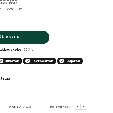
Suos. hinta
430050003111
ÄÄ KORIIN
akkauskoko:
250 g
Hiivaton
Laktoositon
Soijaton
✓
✓
✓
stelua
MAKSUTAVAT
PÅ SVENSKA
Edellinen
Seuraava