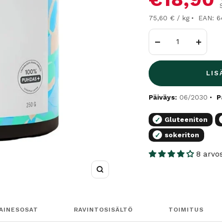
75,60 € / kg
EAN: 6
Vähennä
Lisää
LIS
Päiväys:
06/2030
P
Gluteeniton
✓
sokeriton
✓
8 arvo
Suurenna
AINESOSAT
RAVINTOSISÄLTÖ
TOIMITUS