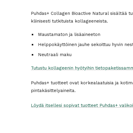
Puhdas+ Collagen Bioactive Natural sisältää tut
kliinisesti tutkituista kollageeneista.
Maustamaton ja lisäaineeton
Helppokäyttöinen jauhe sekoittuu hyvin ne
Neutraali maku
Tutustu kollageenin hyötyihin tietopaketissam
Puhdas+ tuotteet ovat korkealaatuisia ja kotimai
pintakäsittelyaineita.
Löydä itsellesi sopivat tuotteet Puhdas+ valiko