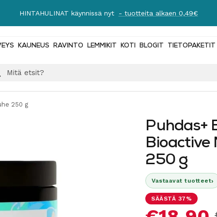
HINTAHULINAT käynnissä nyt
- tuotteita alkaen 0,49€
VEYS
KAUNEUS
RAVINTO
LEMMIKIT
KOTI
BLOGIT
TIETOPAKETIT
uhe 250 g
Puhdas+ B
Bioactive
250 g
›
Vastaavat tuotteet
SÄÄSTÄ 37%
Alennus
€18,90