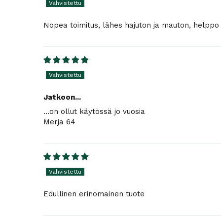
Nopea toimitus, lähes hajuton ja mauton, helppo
Jatkoon...
...on ollut käytössä jo vuosia
Merja 64
Edullinen erinomainen tuote