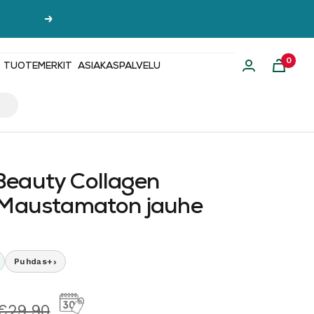
Seuraava
0
TUOTEMERKIT
ASIAKASPALVELU
eauty Collagen
 Maustamaton jauhe
›
Puhdas+
hinta
Normaalihinta
€29,90