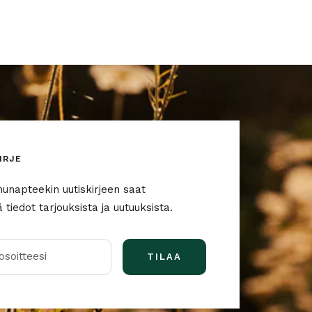
IRJE
nunapteekin uutiskirjeen saat
tiedot tarjouksista ja uutuuksista.
soitteesi
TILAA