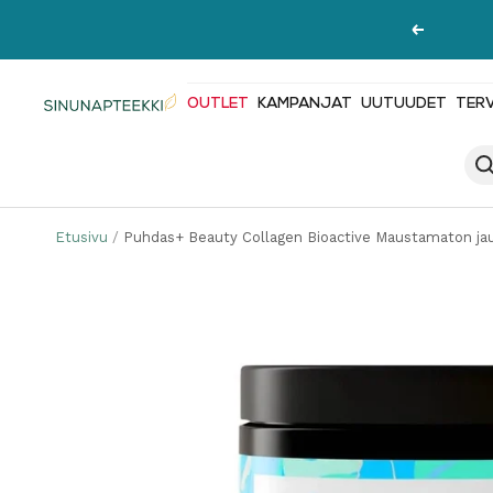
Siirry
Edellinen
sisältöön
OUTLET
KAMPANJAT
UUTUUDET
TER
Sinunapteekki.fi
Etusivu
Puhdas+ Beauty Collagen Bioactive Maustamaton ja