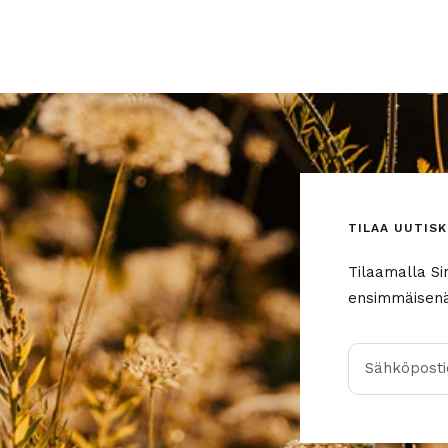
TILAA UUTISK
Tilaamalla Si
ensimmäisenä 
Sähköpostio