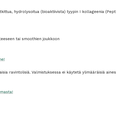
kittua, hydrolysoitua (bioaktiivista) tyypin I kollageenia (Pe
steeseen tai smoothien joukkoon
me!
sia ravintolisiä. Valmistuksessa ei käytetä ylimääräisiä aineso
imasta!