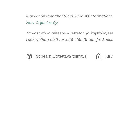
Markkinoija/maahantuoja, Produktinformation:
New Organics Oy
Tarkastathan ainesosaluettelon ja käyttöohjee
ruokavaliota eikä terveitä elämäntapoja. Suosite
Nopea & luotettava toimitus
Turv