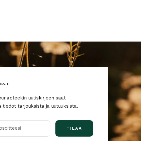
IRJE
nunapteekin uutiskirjeen saat
tiedot tarjouksista ja uutuuksista.
soitteesi
TILAA