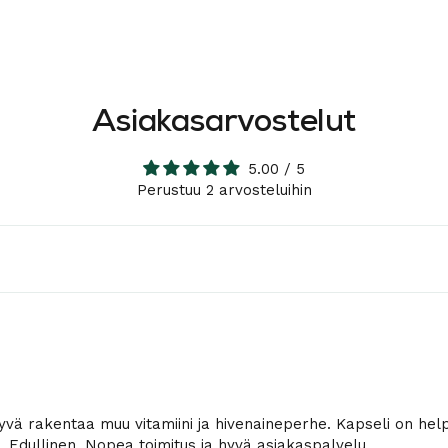
Asiakasarvostelut
5.00 / 5
Perustuu 2 arvosteluihin
hyvä rakentaa muu vitamiini ja hivenaineperhe. Kapseli on he
i. Edullinen. Nopea toimitus ja hyvä asiakaspalvelu.