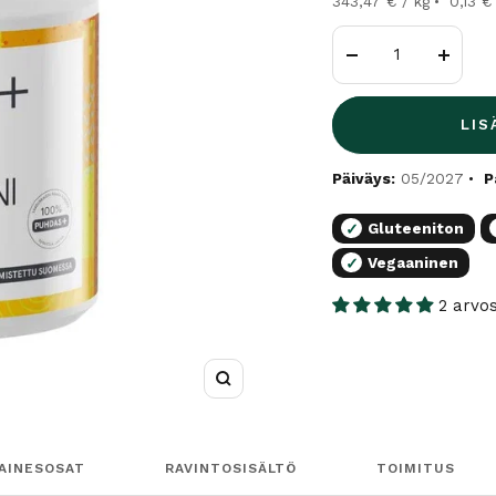
343,47 € / kg
0,13 €
Vähennä
Lisää
LIS
Päiväys:
05/2027
P
Gluteeniton
✓
Vegaaninen
✓
2 arvo
Suurenna
AINESOSAT
RAVINTOSISÄLTÖ
TOIMITUS