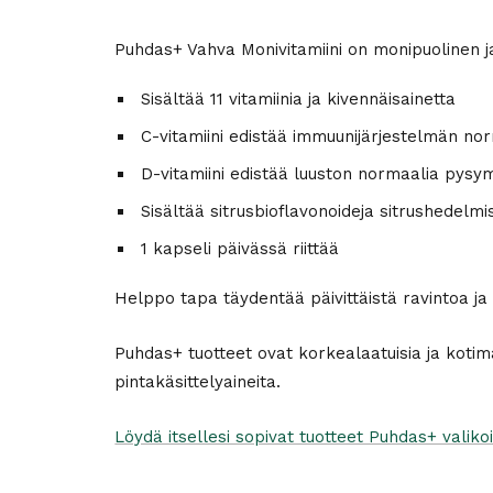
Puhdas+ Vahva Monivitamiini on monipuolinen ja 
Sisältää 11 vitamiinia ja kivennäisainetta
C-vitamiini edistää immuunijärjestelmän no
D-vitamiini edistää luuston normaalia pysy
Sisältää sitrusbioflavonoideja sitrushedelmi
1 kapseli päivässä riittää
Helppo tapa täydentää päivittäistä ravintoa ja
Puhdas+ tuotteet ovat korkealaatuisia ja kotimai
pintakäsittelyaineita.
Löydä itsellesi sopivat tuotteet Puhdas+ valiko