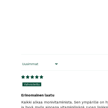
Sort by
Erinomainen laatu
Kaikki alkaa monivitamiinista. Sen ympärille on 
ja hyvä myös ainoana vitamiinilisänä ruoan lisäks