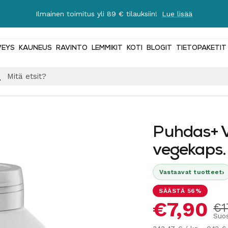
Ilmainen toimitus yli 89 € tilauksiin!
Lue lisää
VEYS
KAUNEUS
RAVINTO
LEMMIKIT
KOTI
BLOGIT
TIETOPAKETIT
Puhdas+ V
vegekaps.
›
Vastaavat tuotteet
SÄÄSTÄ 56%
Alennus
€7,90
No
€1
Suos