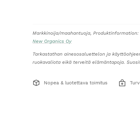
Markkinoija/maahantuoja, Produktinformation:
New Organics Oy
Tarkastathan ainesosaluettelon ja käyttöohjee
ruokavaliota eikä terveitä elämäntapoja. Suosite
Nopea & luotettava toimitus
Turv