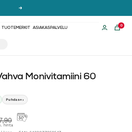
Seuraava
0
TUOTEMERKIT
ASIAKASPALVELU
ahva Monivitamiini 60
›
Puhdas+
hinta
rmaalihinta
7,90
. hinta