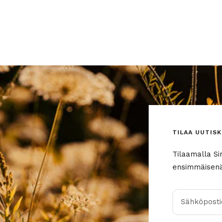
TILAA UUTISK
Tilaamalla Si
ensimmäisenä 
Sähköpostio