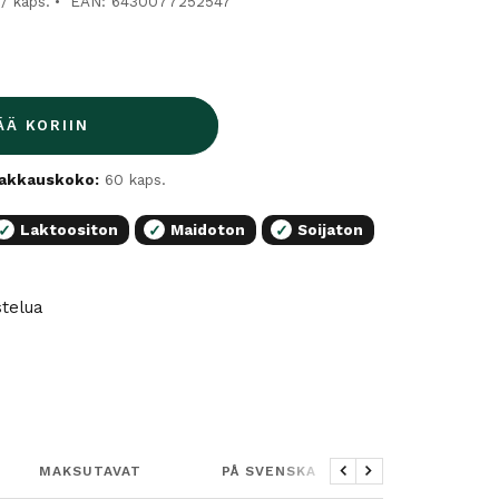
 / kaps.
EAN: 6430077252547
ÄÄ KORIIN
akkauskoko:
60 kaps.
Laktoositon
Maidoton
Soijaton
✓
✓
✓
stelua
MAKSUTAVAT
PÅ SVENSKA
Edellinen
Seuraava