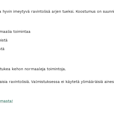
hyvin imeytyvä ravintolisä arjen tueksi. Koostumus on suunnitel
rmaalia toimintaa
mistä
stä
 tukea kehon normaaleja toimintoja.
sia ravintolisiä. Valmistuksessa ei käytetä ylimääräisiä aineso
imasta!