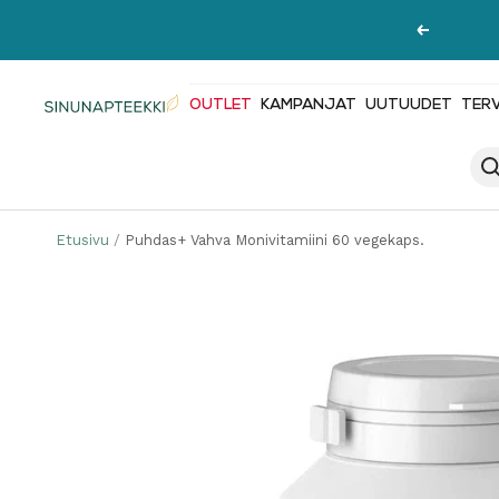
Siirry
Edellinen
sisältöön
OUTLET
KAMPANJAT
UUTUUDET
TER
Sinunapteekki.fi
Etusivu
Puhdas+ Vahva Monivitamiini 60 vegekaps.