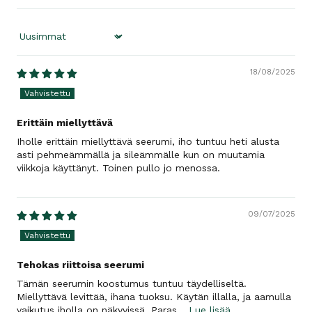
Sort by
18/08/2025
Erittäin miellyttävä
Iholle erittäin miellyttävä seerumi, iho tuntuu heti alusta
asti pehmeämmällä ja sileämmälle kun on muutamia
viikkoja käyttänyt. Toinen pullo jo menossa.
09/07/2025
Tehokas riittoisa seerumi
Tämän seerumin koostumus tuntuu täydelliseltä.
Miellyttävä levittää, ihana tuoksu. Käytän illalla, ja aamulla
vaikutus iholla on näkyvissä. Paras...
Lue lisää