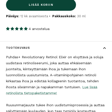
LISÄÄ KORIIN
Päiväys:
12 kk avaamisesta
Pakkauskoko:
30 ml
4 arvostelua
TUOTEKUVAUS
Puhdas+ Revolutionary Retinol Elixir on elvyttävä ja soluja
uudistava retinoliseerumi, joka auttaa ehkäisemään
juonteita, kiinteyttämään ihoa ja tukemaan ihon
luonnollista uusiutumista. A-vitamiinipohjainen retinoli
kirkastaa ihoa ja edistää kollageenin tuotantoa, tehden
ihosta sileämmän ja napakamman tuntuisen.
Lue lisää
retinolista tietopaketistamme!
Ruusunmarjauute tukee ihon uudistumisprosessia ja auttaa
säilyttämään kuulauden, kun taas tyrniöljy kosteuttaa