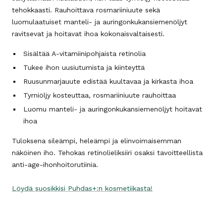
tehokkaasti. Rauhoittava rosmariiniuute sekä
luomulaatuiset manteli- ja auringonkukansiemenöljyt
ravitsevat ja hoitavat ihoa kokonaisvaltaisesti.
Sisältää A-vitamiinipohjaista retinolia
Tukee ihon uusiutumista ja kiinteyttä
Ruusunmarjauute edistää kuultavaa ja kirkasta ihoa
Tyrniöljy kosteuttaa, rosmariiniuute rauhoittaa
Luomu manteli- ja auringonkukansiemenöljyt hoitavat
ihoa
Tuloksena sileämpi, heleämpi ja elinvoimaisemman
näköinen iho. Tehokas retinolieliksiiri osaksi tavoitteellista
anti-age-ihonhoitorutiinia.
Löydä suosikkisi Puhdas+:n kosmetiikasta!