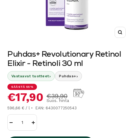
Suurenn
Puhdas+ Revolutionary Retinol
Elixir - Retinoli 30 ml
›
›
Vastaavat tuotteet
Puhdas+
SÄÄSTÄ 55%
Alennushinta
€17,90
Normaalihinta
€39,90
Suos. hinta
596,66 € / l
EAN: 6430077250543
Vähennä
Lisää