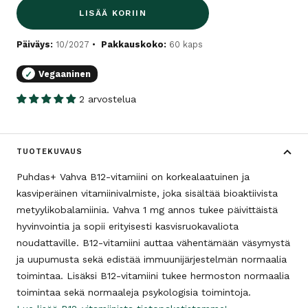
LISÄÄ KORIIN
Päiväys:
10/2027
Pakkauskoko:
60 kaps
Vegaaninen
✓
2 arvostelua
TUOTEKUVAUS
Puhdas+ Vahva B12-vitamiini on korkealaatuinen ja
kasviperäinen vitamiinivalmiste, joka sisältää bioaktiivista
metyylikobalamiinia. Vahva 1 mg annos tukee päivittäistä
hyvinvointia ja sopii erityisesti kasvisruokavaliota
noudattaville. B12-vitamiini auttaa vähentämään väsymystä
ja uupumusta sekä edistää immuunijärjestelmän normaalia
toimintaa. Lisäksi B12-vitamiini tukee hermoston normaalia
toimintaa sekä normaaleja psykologisia toimintoja.