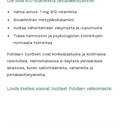
Lue lisää B12-vitamiinista tietopaketistamme!
Vahva annos: 1 mg B12-vitamiinia
Bioaktiivinen metyylikobalamiini
Auttaa vähentämään väsymystä ja uupumusta
Tukee hermoston ja psykologisten toimintojen
normaalia toimintaa
Puhdas+ tuotteet ovat korkealaatuisia ja kotimaisia
ravintolisiä. Valmistuksessa ei käytetä ylimääräisiä
ainesosia, kuten säilöntäaineita, väriaineita ja
pintakäsittelyaineita.
Löydä itsellesi sopivat tuotteet Puhdas+ valikoimasta!