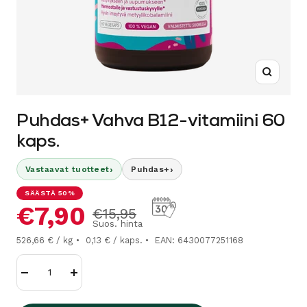
Suurenn
Puhdas+ Vahva B12-vitamiini 60
kaps.
›
›
Vastaavat tuotteet
Puhdas+
SÄÄSTÄ 50%
Alennushinta
€7,90
Normaalihinta
€15,95
Suos. hinta
526,66 € / kg
0,13 € / kaps.
EAN: 6430077251168
Vähennä
Lisää