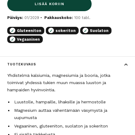
LISÄÄ KORIIN
Päiväys:
01/2029
Pakkauskoko:
100 tabl.
Gluteeniton
sokeriton
Suolaton
✓
✓
✓
Vegaaninen
✓
TUOTEKUVAUS
Yhdistelmä kalsiumia, magnesiumia ja booria, jotka
toimivat yhdessä tukien muun muassa luuston ja
hampaiden hyvinvointia.
Luustolle, hampaille, lihaksille ja hermostolle
Magnesium auttaa vähentämään väsymystä ja
uupumusta
Vegaaninen, gluteeniton, suolaton ja sokeriton
Ei sisällä tärkkelystä