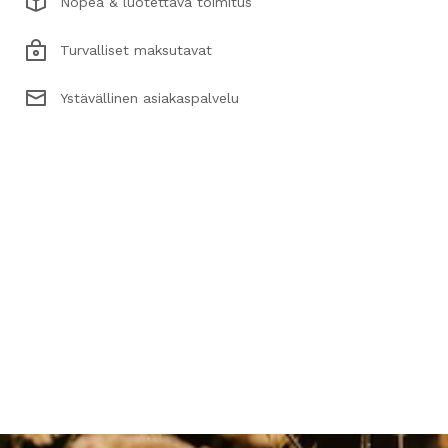
Nopea & luotettava toimitus
Turvalliset maksutavat
Ystävällinen asiakaspalvelu