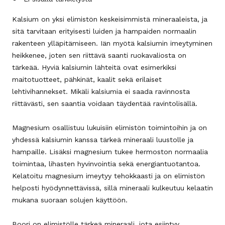
Kalsium on yksi elimistön keskeisimmistä mineraaleista, ja
sitä tarvitaan erityisesti luiden ja hampaiden normaalin
rakenteen ylläpitämiseen. Iän myötä kalsiumin imeytyminen
heikkenee, joten sen riittävä saanti ruokavaliosta on
tärkeää. Hyviä kalsiumin lähteitä ovat esimerkiksi
maitotuotteet, pähkinät, kaalit sekä erilaiset
lehtivihannekset. Mikäli kalsiumia ei saada ravinnosta
riittävästi, sen saantia voidaan täydentää ravintolisällä.
Magnesium osallistuu lukuisiin elimistön toimintoihin ja on
yhdessä kalsiumin kanssa tärkeä mineraali luustolle ja
hampaille. Lisäksi magnesium tukee hermoston normaalia
toimintaa, lihasten hyvinvointia sekä energiantuotantoa.
Kelatoitu magnesium imeytyy tehokkaasti ja on elimistön
helposti hyödynnettävissä, sillä mineraali kulkeutuu kelaatin
mukana suoraan solujen käyttöön.
Boori on elimistölle tärkeä mineraali, jota esiintyy