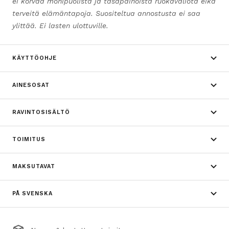
ei korvaa monipuolista ja tasapainoista ruokavaliota eikä
terveitä elämäntapoja. Suositeltua annostusta ei saa
ylittää. Ei lasten ulottuville.
KÄYTTÖOHJE
AINESOSAT
RAVINTOSISÄLTÖ
TOIMITUS
MAKSUTAVAT
PÅ SVENSKA