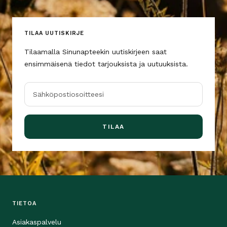
TILAA UUTISKIRJE
Tilaamalla Sinunapteekin uutiskirjeen saat
ensimmäisenä tiedot tarjouksista ja uutuuksista.
Sähköpostiosoitteesi
TILAA
TIETOA
Asiakaspalvelu