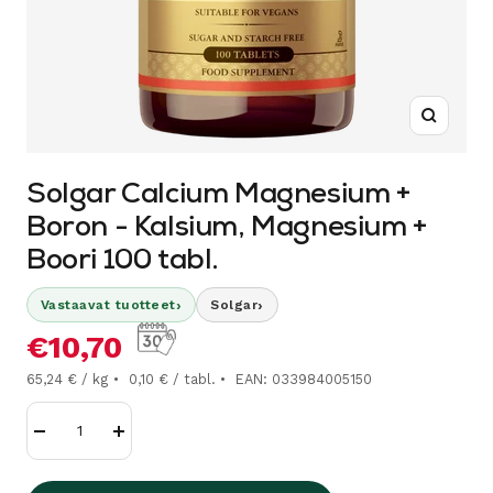
Suurenn
Solgar Calcium Magnesium +
Boron - Kalsium, Magnesium +
Boori 100 tabl.
›
›
Vastaavat tuotteet
Solgar
Alennushinta
€10,70
65,24 € / kg
0,10 € / tabl.
EAN: 033984005150
Vähennä
Lisää