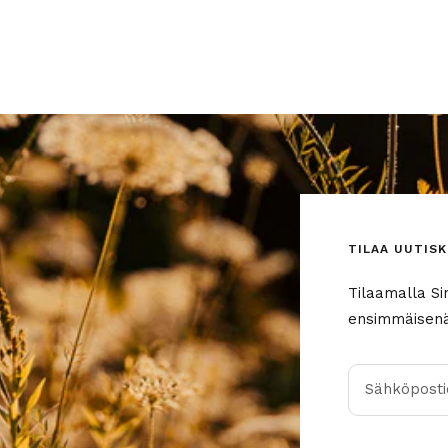
TILAA UUTISK
Tilaamalla Si
ensimmäisenä 
Sähköpostio