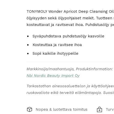
TONYMOLY Wonder Apricot Deep Cleansing Oil on 
öljyisyyden sekä öljypohjaiset meikit. Tuottee
kosteuttavat ja ravitsevat ihoa. Puhdistusöljy p
Syväpuhdistava puhdistusöljy kasvoille
Kosteuttaa ja ravitsee ihoa
Sopii kaikille ihotyypeille
Markkinoija/maahantuoja, Produktinformation:
Nbi Nordic Beauty Import Oy
Tarkastathan ainesosaluettelon ja käyttöohjee
ruokavaliota eikä terveitä elämäntapoja. Suosite
Nopea & luotettava toimitus
Turv