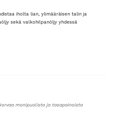
taa iholta lian, ylimääräisen talin ja
aöljy sekä valkohilpanöljy yhdessä
korvaa monipuolista ja tasapainoista