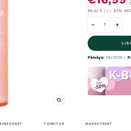
89,42 € / l
EAN: 88
Vähennä
Lisää
LIS
Päiväys:
06/2028
P
Suurenna
AINESOSAT
TOIMITUS
MAKSUTAVAT