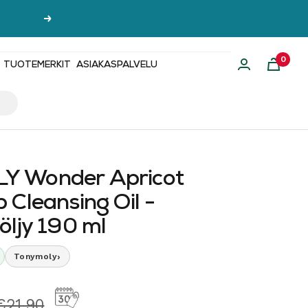
Seuraava
0
TUOTEMERKIT
ASIAKASPALVELU
 Wonder Apricot
 Cleansing Oil -
öljy 190 ml
›
Tonymoly
hinta
Normaalihinta
€21,90