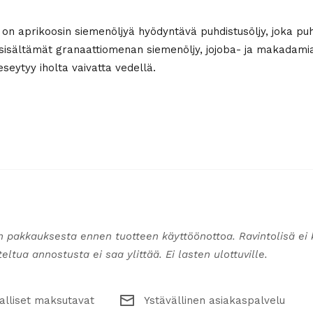
aprikoosin siemenöljyä hyödyntävä puhdistusöljy, joka puhdis
n sisältämät granaattiomenan siemenöljy, jojoba- ja makadami
eseytyy iholta vaivatta vedellä.
n pakkauksesta ennen tuotteen käyttöönottoa. Ravintolisä ei 
ltua annostusta ei saa ylittää. Ei lasten ulottuville.
alliset maksutavat
Ystävällinen asiakaspalvelu