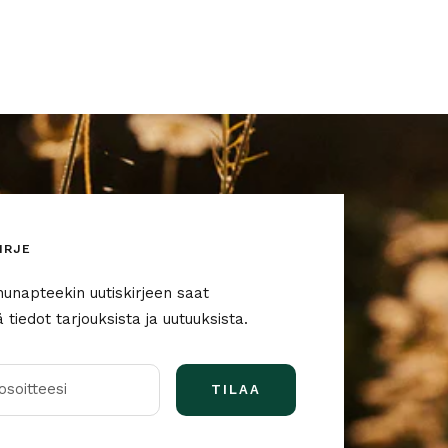
IRJE
nunapteekin uutiskirjeen saat
tiedot tarjouksista ja uutuuksista.
soitteesi
TILAA