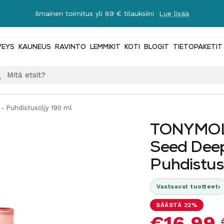
Ilmainen toimitus yli 89 € tilauksiin!
Lue lisää
VEYS
KAUNEUS
RAVINTO
LEMMIKIT
KOTI
BLOGIT
TIETOPAKETIT
 Puhdistusöljy 190 ml
TONYMOLY
Seed Deep
Puhdistus
›
Vastaavat tuotteet
SÄÄSTÄ 22%
Alennus
€16,99