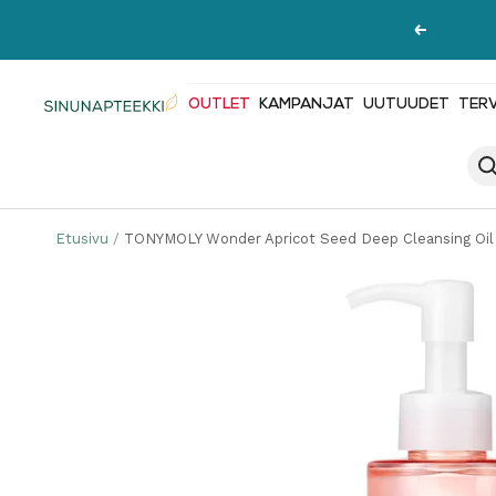
Siirry
Edellinen
sisältöön
OUTLET
KAMPANJAT
UUTUUDET
TER
Sinunapteekki.fi
Etusivu
TONYMOLY Wonder Apricot Seed Deep Cleansing Oil -