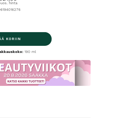
Suos. hinta
06194016276
ÄÄ KORIIN
akkauskoko:
190 ml