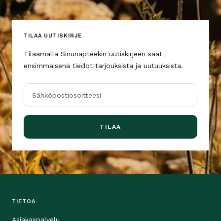
TILAA UUTISKIRJE
Tilaamalla Sinunapteekin uutiskirjeen saat
ensimmäisenä tiedot tarjouksista ja uutuuksista.
Sähköpostiosoitteesi
TILAA
TIETOA
Asiakaspalvelu