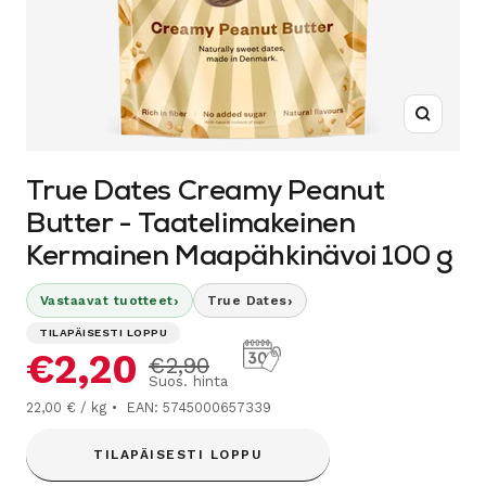
Suurenn
True Dates Creamy Peanut
Butter - Taatelimakeinen
Kermainen Maapähkinävoi 100 g
›
›
Vastaavat tuotteet
True Dates
TILAPÄISESTI LOPPU
Alennushinta
€2,20
Normaalihinta
€2,90
Suos. hinta
22,00 € / kg
EAN: 5745000657339
TILAPÄISESTI LOPPU