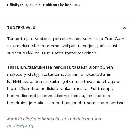
Päiväys:
11/2026
Pakkauskoko:
100g
TUOTEKUVAUS
Tunnettu ja arvostettu pohjoismainen valmistaja True Gum
tuo markkinoille Paremmat välipalat -sarjan, jonka uusi
supersuosikki on True Dates taatelimakeinen.
Tässä ainutlaatuisessa herkussa taatelin luonnollinen
makeus yhdistyy vastustamattomiin ja rakastettuihin
karkkiklassikoiden makuihin, jotka maistuvat aidoilta ja on
luotu täysin luonnollisista raaka-aineista. Puhtaampi,
luonnollisempi ja terveellisempi herkku, joka tarjoaa
hedelmien ja makeisten parhaat puolet samassa paketissa.
Markkinoija/maahantuoja, Produktinformation:
Itu Biodyn Oy