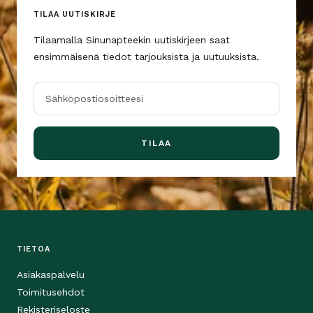
TILAA UUTISKIRJE
Tilaamalla Sinunapteekin uutiskirjeen saat
ensimmäisenä tiedot tarjouksista ja uutuuksista.
Sähköpostiosoitteesi
TILAA
TIETOA
Asiakaspalvelu
Toimitusehdot
Rekisteriseloste