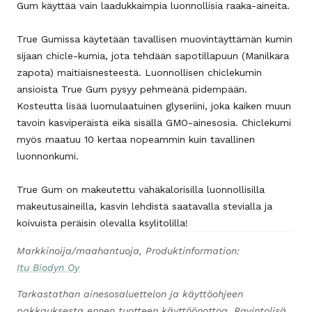
Gum käyttää vain laadukkaimpia luonnollisia raaka-aineita.
True Gumissa käytetään tavallisen muovintäyttämän kumin
sijaan chicle-kumia, jota tehdään sapotillapuun (Manilkara
zapota) maitiaisnesteestä. Luonnollisen chiclekumin
ansioista True Gum pysyy pehmeänä pidempään.
Kosteutta lisää luomulaatuinen glyseriini, joka kaiken muun
tavoin kasviperäistä eikä sisällä GMO-ainesosia. Chiclekumi
myös maatuu 10 kertaa nopeammin kuin tavallinen
luonnonkumi.
True Gum on makeutettu vähäkalorisilla luonnollisilla
makeutusaineilla, kasvin lehdistä saatavalla stevialla ja
koivuista peräisin olevalla ksylitolilla!
Markkinoija/maahantuoja, Produktinformation:
Itu Biodyn Oy
Tarkastathan ainesosaluettelon ja käyttöohjeen
pakkauksesta ennen tuotteen käyttöönottoa. Ravintolisä