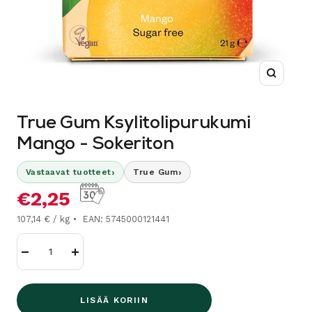
Suurenn
True Gum Ksylitolipurukumi
Mango - Sokeriton
›
›
Vastaavat tuotteet
True Gum
Alennushinta
€2,25
107,14 € / kg
EAN: 5745000121441
Vähennä
Lisää
LISÄÄ KORIIN