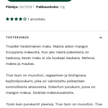
Päiväys:
06/2028
Pakkauskoko:
21g
1 arvostelu
TUOTEKUVAUS
Tropiikin hedelmäinen maku. Maista aidon mangon
trooppista makeutta. Kun yksi näistä paketeista on
taskussa, kesän maku ei ole koskaan kaukana. Mehevä,
makea ja maukas.
True Gum on muoviton, vegaaninen ja biohajoava
ksylitolipurukumi, joka on valmistettu pelkästään
luonnollisista ainesosista. Sokeriton purukumi, jossa on
mangon makua. Sisältää makeutusaineita.
Toisin kuin purukumit yleensä, True Gum on muoviton. True