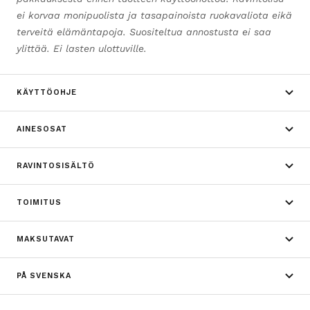
ei korvaa monipuolista ja tasapainoista ruokavaliota eikä
terveitä elämäntapoja. Suositeltua annostusta ei saa
ylittää. Ei lasten ulottuville.
KÄYTTÖOHJE
AINESOSAT
RAVINTOSISÄLTÖ
TOIMITUS
MAKSUTAVAT
PÅ SVENSKA