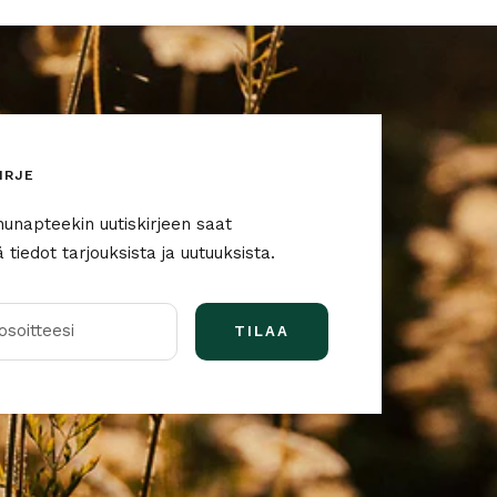
IRJE
nunapteekin uutiskirjeen saat
tiedot tarjouksista ja uutuuksista.
soitteesi
TILAA