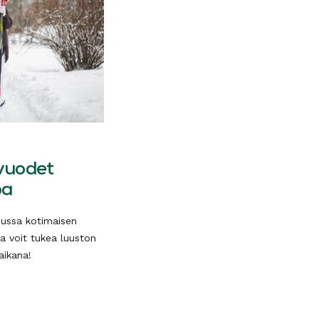
evuodet
oa
sussa kotimaisen
lla voit tukea luuston
aikana!