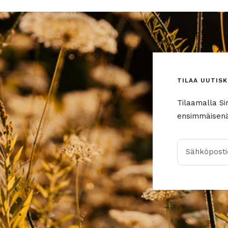
TILAA UUTISK
Tilaamalla Si
ensimmäisenä 
Sähköpostio