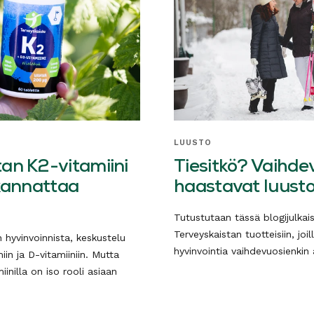
LUUSTO
an K2-vitamiini
Tiesitkö? Vaihd
 kannattaa
haastavat luust
Tutustutaan tässä blogijulkai
Terveyskaistan tuotteisiin, joi
hyvinvoinnista, keskustelu
hyvinvointia vaihdevuosienkin 
iin ja D-vitamiiniin. Mutta
iinilla on iso rooli asiaan