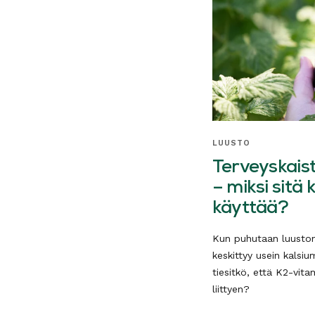
LUUSTO
Terveyskaist
– miksi sitä
käyttää?
Kun puhutaan luuston 
keskittyy usein kalsium
tiesitkö, että K2-vitam
liittyen?