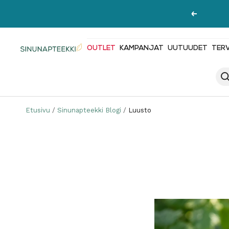
Siirry
Edellinen
sisältöön
OUTLET
KAMPANJAT
UUTUUDET
TER
Sinunapteekki.fi
Etusivu
Sinunapteekki Blogi
Luusto