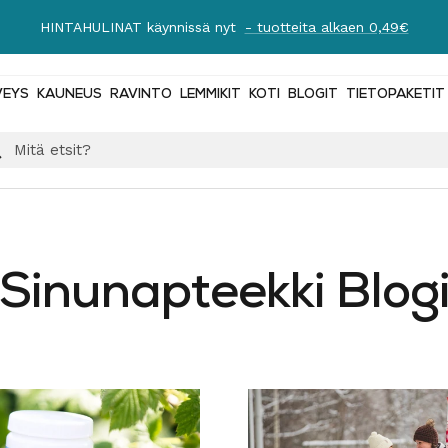
HINTAHULINAT käynnissä nyt
- tuotteita alkaen 0,49€
VEYS
KAUNEUS
RAVINTO
LEMMIKIT
KOTI
BLOGIT
TIETOPAKETIT
Sinunapteekki Blog