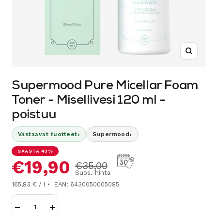
Suurenn
Supermood Pure Micellar Foam
Toner - Misellivesi 120 ml -
poistuu
›
›
Vastaavat tuotteet
Supermood
SÄÄSTÄ 43%
Alennushinta
€19,90
Normaalihinta
€35,00
Suos. hinta
165,83 € / l
EAN: 6430050005085
Vähennä
Lisää