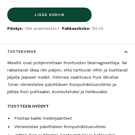
LISÄÄ KORIIN
Päiväys:
12kk avaamisesta
Pakkauskoko:
120 ml
TUOTEKUVAUS
Misellit ovat pohjimmiltaan ihonhoidon likamagneetteja. Ne
rakastavat likaa niin paljon, että tarttuvat niihin ja liuettavat
jäljelle jääneet meikit. Pehmeä vaahtoava Pure Micellar
Toner viimeistelee päivittäisen ihonpuhdistusrutiinisi ja
jättää ihon puhtaaksi, kosteutetuksi ja hehkuvaksi.
TUOTTEEN HYÖDYT
Poistaa kaikki meikinjäänteet
Viimeistelee päivittäisen ihonpuhdistusrutiinisi