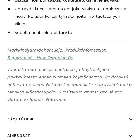
Jättää ihon puhtaaksi, kosteutetuksi ja hehkuvaksi
On täydellinen aamutuote, joka virkistää ja puhdistaa
ihoasi kaikista kerääntymistä, joita iho tuottaa yön
aikana
Vedellä huuhtelua ei tarvita
Markkinoija/maahantuoja, Produktinformation:
Supermood - New Organics Oy
Tarkastathan ainesosaluettelon ja käyttöohjeen
pakkauksesta ennen tuotteen käyttöönottoa. Ravintolisä
ei korvaa monipuolista ja tasapainoista ruokavaliota eikä
terveitä elämäntapoja. Suositeltua annostusta ei saa
ylittää. Ei lasten ulottuville.
KÄYTTÖOHJE
AINESOSAT