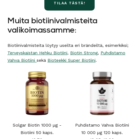
TILAA TÄSTÄ!
Muita biotiinivalmisteita
valikoimassamme:
Biotiinivalmisteita löytyy useilta eri brändeiltä, esimerkiksi;
Terveyskaistan Hehku Biotiini
,
Biotin Strong
,
Puhdistamo
Vahva Biotiini
sekä
Bioteekki Super Biotiini
.
0
Solgar Biotin 1000 µg -
Puhdistamo Vahva Biotiini
Biotiini 50 kaps.
10 000 µg 120 kaps.