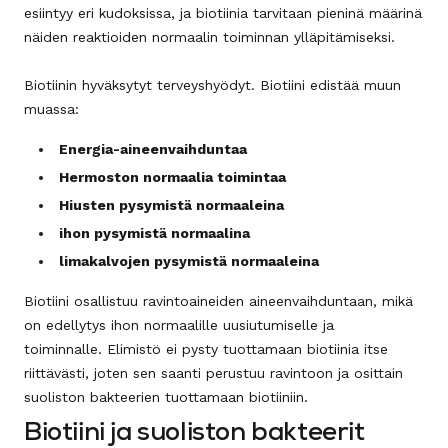
esiintyy eri kudoksissa, ja biotiinia tarvitaan pieninä määrinä
näiden reaktioiden normaalin toiminnan ylläpitämiseksi.
Biotiinin hyväksytyt terveyshyödyt. Biotiini edistää muun
muassa:
Energia-aineenvaihduntaa
Hermoston normaalia toimintaa
Hiusten pysymistä normaaleina
ihon pysymistä normaalina
limakalvojen pysymistä normaaleina
Biotiini osallistuu ravintoaineiden aineenvaihduntaan, mikä
on edellytys ihon normaalille uusiutumiselle ja
toiminnalle.
Elimistö ei pysty tuottamaan biotiinia itse
riittävästi, joten sen saanti perustuu ravintoon ja osittain
suoliston bakteerien tuottamaan biotiiniin.
Biotiini ja suoliston bakteerit