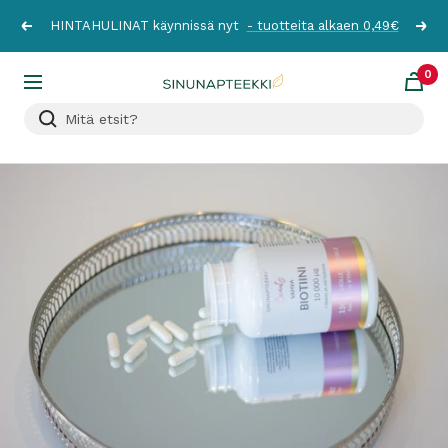
Siirry
HINTAHULINAT käynnissä nyt
- tuotteita alkaen 0,49€
Edellinen
Seur
sisältöön
0
Sinunapteekki.fi
Navigaatio