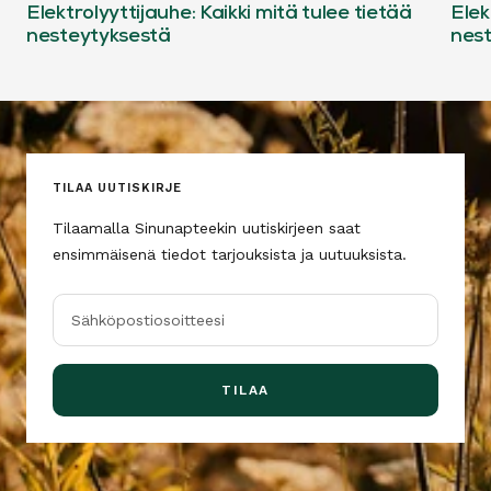
Elektrolyyttijauhe: Kaikki mitä tulee tietää
Elek
nesteytyksestä
nes
TILAA UUTISKIRJE
Tilaamalla Sinunapteekin uutiskirjeen saat
ensimmäisenä tiedot tarjouksista ja uutuuksista.
Sähköpostiosoitteesi
TILAA