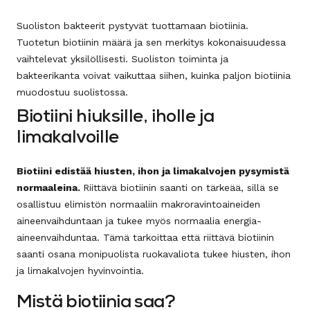
Suoliston bakteerit pystyvät tuottamaan biotiinia.
Tuotetun biotiinin määrä ja sen merkitys kokonaisuudessa
vaihtelevat yksilöllisesti. Suoliston toiminta ja
bakteerikanta voivat vaikuttaa siihen, kuinka paljon biotiinia
muodostuu suolistossa.
Biotiini hiuksille, iholle ja
limakalvoille
Biotiini edistää hiusten, ihon ja limakalvojen pysymistä
normaaleina.
Riittävä biotiinin saanti on tärkeää, sillä se
osallistuu elimistön normaaliin makroravintoaineiden
aineenvaihduntaan ja tukee myös normaalia energia-
aineenvaihduntaa. Tämä tarkoittaa että riittävä biotiinin
saanti osana monipuolista ruokavaliota tukee hiusten, ihon
ja limakalvojen hyvinvointia.
Mistä biotiinia saa?