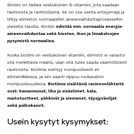
Biotiini on tärkeä vesiliukoinen B-vitamiini, jota saadaan
ravinnosta ja ravintolisistä. Se on osa useita entsyymejä ja
liittyy elimistön normaaleihin aineenvaihduntaprosesseihin
yleisellä tasolla. Biotiini
edistää mm. normaalia energia-
aineenvaihduntaa sekä hiusten, ihon ja limakalvojen
pysymistä normaalina.
Koska biotiini on vesiliukoinen vitamiini, elimistö ei varastoi
sitä merkittäviä määriä, vaan sitä tulee saada säännöllisesti
ravinnosta. Biotiinia esiintyy monipuolisesti eri
elintarvikkeissa, ja sen saanti riippuu ruokavalion
monipuolisuudesta.
Biotiinia sisältäviä ravinnonlähteitä
ovat: kananmunat, liha ja sisäelimet, kala,
maitotuotteet, pähkinät ja siemenet, täysjyväviljat
sekä palkokasvit.
Usein kysytyt kysymykset: