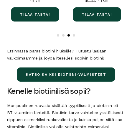
10.70
19.95
13.90
TILAA TÄSTÄ!
TILAA TÄSTÄ!
Etsinnässä paras biotiini hiuksille? Tutustu laajaan
valikoimaamme ja löydä itesellesi sopivin biotiini!
KATSO KAIKKI BIOTIINI-VALMISTEET
Kenelle biotiinilisä sopii?
Monipuolinen ruovalio sisältää tyypillisesti jo biotiinin eli
B7-vitamiinin lähteitä. Biotiinin tarve vaihtelee yksilöllisesti
riippuen esimerkiksi ruokavaliosta ja kuinka paljon siitä saa
vitamiinia. Biotiinilisä voi olla vaihtoehto esimerkiksi