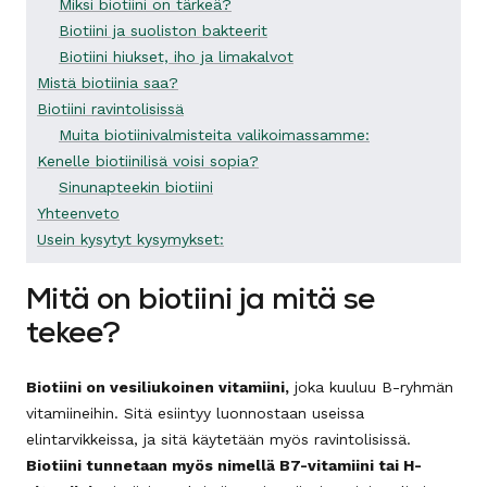
Miksi biotiini on tärkeä?
Biotiini ja suoliston bakteerit
Biotiini hiukset, iho ja limakalvot
Mistä biotiinia saa?
Biotiini ravintolisissä
Muita biotiinivalmisteita valikoimassamme:
Kenelle biotiinilisä voisi sopia?
Sinunapteekin biotiini
Yhteenveto
Usein kysytyt kysymykset:
Mitä on biotiini ja mitä se
tekee?
Biotiini on vesiliukoinen vitamiini,
joka kuuluu B-ryhmän
vitamiineihin. Sitä esiintyy luonnostaan useissa
elintarvikkeissa, ja sitä käytetään myös ravintolisissä.
Biotiini tunnetaan myös nimellä B7-vitamiini tai H-