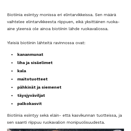
Biotiinia esiintyy monissa eri elintarvikkeissa. Sen määrä
vaihtelee elintarvikkeesta riippuen, eikä yksittäinen ruoka-
aine yleensä ole ainoa biotiinin lähde ruokavaliossa.
Yleisiä biotiinin lähteitä ravinnossa ovat:
kananmunat
liha ja sisäelimet
kala
maitotuotteet
pähkinät ja siemenet
täysjyväviljat
palkokasvit
Biotiinia esiintyy sekä eläin- että kasvikunnan tuotteissa, ja
sen saanti riippuu ruokavalion monipuolisuudesta.