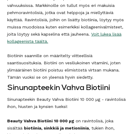
vahvuuksissa. Markkinoille on tullut
myös eri makuisia
pehmoravintolisiä, jotka ovat helppoja ja miellyttäviä
käyttää.
Ravintolisiä, joihin on lisätty biotiinia, löytyy myös
muissa muodoissa kuten esimerkiksi kollageenivalmisteet,
joita löytyy sekä kapselina että jauheena.
Voit lukea lisää
kollageenista täältä.
Biotiinin saannille on määritelty viitteellisiä
saantisuosituksia. Biotiini on vesiliukoinen vitamiini, joten
ylimääräinen biotiini poistuu elimistöstä virtsan mukana.
Tämän vuoksi se on yleensä hyvin siedetty.
Sinunapteekin Vahva Biotiini
Sinunapteekin Beauty Vahva Biotiini 10 000 µg - ravintolisä
ihon, hiusten ja kynsien tueksi!
Beauty Vahva Biotiini 10 000 µg
on ravintolisä, joka
sisältää
biotiinia, sinkkiä ja metioniinia
, tukien ihon,